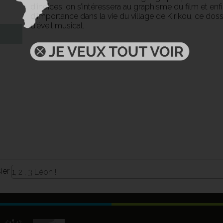
d’indices; on s’intéressera au graphisme du film et 
d’importance dans la vie du village de Kirikou, ce doss
d’éveil musical.
sier
1, 2 , 3 Léon !