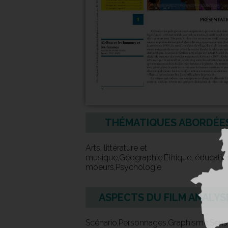
THÉMATIQUES ABORDÉE
Arts, littérature et
musique,Géographie,Éthique, éducatio
moeurs,Psychologie
ASPECTS DU FILM ANALYS
Scénario,Personnages,Graphisme,Sens