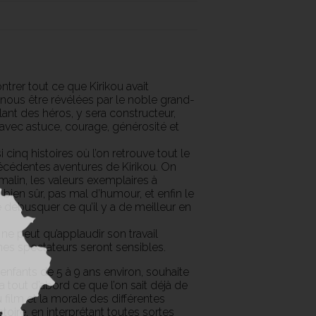
ntrer tout ce que Kirikou avait
 nous être révélées par le noble grand-
illant des héros, y sera constructeur,
, avec astuce, courage, générosité et
cinq histoires où l’on retrouve tout le
récédentes aventures de Kirikou. On
 malin, les valeurs exemplaires à
 bien sûr, pas mal d’humour, et enfin le
e débusquer ce qu’il y a de meilleur en
ne peut qu’applaudir son travail
nes spectateurs seront sensibles.
enfants de 5 à 9 ans environ, souhaite
 tout d’abord ce que l’on sait déjà de
film et la morale des différentes
toire, en interprétant toutes sortes