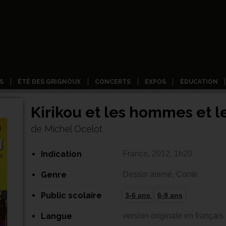
S
ÉTÉ DES GRIGNOUX
CONCERTS
EXPOS
ÉDUCATION
Kirikou et les hommes et 
de Michel Ocelot
Indication
France, 2012, 1h20
Genre
Dessin animé, Conte
Public scolaire
3-6 ans
6-9 ans
Langue
version originale en français