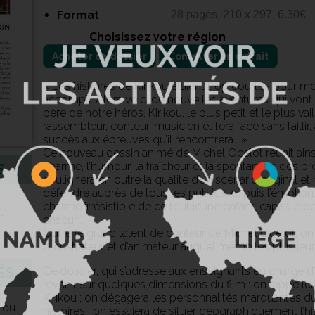
Format
28 pages, 210 x 297, 6.30€
Choisissez votre région
Acheter ce dossier
Consulter un extrait
« Les histoires de Kirikou étaient trop courtes pour mo
accompli. Alors voici de nouvelles aventures qui vont
père de notre héros. Kirikou, le plus petit et le plus va
rassembleur, conteur, musicien et fera face sans faillir
succès aux épreuves qu’il rencontrera… »
Ce nouveau dessin animé de Michel Ocelot réunit ainsi 
charme, l’humour, la fraîcheur et la spontanéité des p
S
soulignera en outre la qualité d’un scénario original et
défendre auprès de tous les publics, et puis l’émotion,
charme irrésistible de ce tout jeune enfant, capable d
n,
chacun…
Outre le grand talent de conteur de Michel Ocelot, on 
d’illustrateur et d’animateur auquel même les plus jeu
ÉS
Ce dossier, qui s’adresse aux enseignants en charge d’
revenir sur quelques dimensions du film : on rappellera
Kirikou ; on dégagera les personnalités marquantes du 
 du
histoires ; on essaiera de situer géographiquement l’his