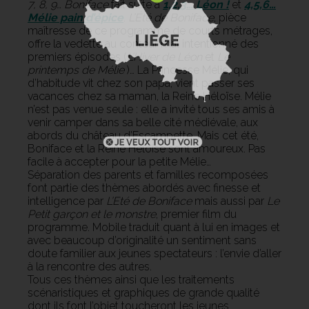
7, 8, 9… Boniface
fait suite à
1,2,3… Léon !
et
4,5,6…
Mélie pain d’épice
.
L’Été de Boniface
, pièce
maîtresse de ce programme de courts métrages,
offre la vedette au conteur mal intentionné des
premiers épisodes (
L’Hiver de Léon
et
Le
printemps de Mélie
)… La Princesse Mélie, qui
d’habitude vit chez son papa, vient passer ses
vacances chez sa maman, la Reine Héloïse. Mélie
n’est pas venue seule : elle a invité tous ses amis à
venir camper dans sa belle cité médiévale, aux
abords du château d’Escampette. Mais cet été,
Boniface et la Reine Héloïse sont amoureux. Pas
facile à accepter pour la petite Mélie…
Séparation des parents et familles recomposées
font partie des thèmes abordés avec finesse et
intelligence par
L’Eté de Boniface
mais aussi par
Le
Petit garçon et le monstre
, premier film du
programme. Mobile traduit quant à lui en images et
avec beaucoup d’originalité un sentiment sans
doute familier aux jeunes spectateurs : l’envie d’aller
à la rencontre des autres.
Tous ces thèmes ainsi que les traitements
scénaristiques et graphiques de grande qualité
dont ils font l’objet toucheront les jeunes