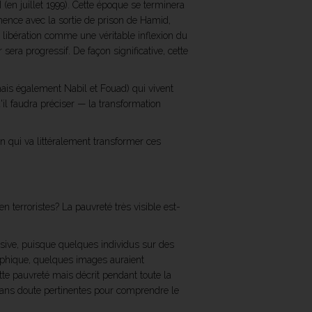
en juillet 1999). Cette époque se terminera
mence avec la sortie de prison de Hamid,
a libération comme une véritable inflexion du
ra progressif. De façon significative, cette
mais également Nabil et Fouad) qui vivent
il faudra préciser — la transformation
qui va littéralement transformer ces
 terroristes? La pauvreté très visible est-
isive, puisque quelques individus sur des
aphique, quelques images auraient
tte pauvreté mais décrit pendant toute la
 sans doute pertinentes pour comprendre le