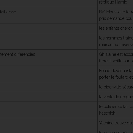
réplique Hamid
faiblesse
Ba' Moussa le ferr
prix demandé pour
les enfants cherch
les hommes traînen
maison ou travers
ement différenciés
Ghislaine est acco
frère; il veille su
Fouad devenu isla
porter le foulard e
le bidonville sépar
la vente de drogu
le policier se fai
haschich
Yachine trouve que
lorsque son frère s