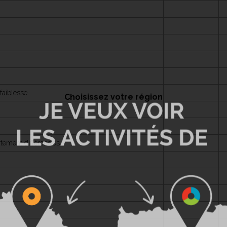
faiblesse
Choisissez votre région
ement différenciés