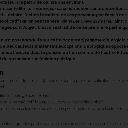
tateurs (à partir de quinze ans environ).
nt sur le film lui-même, sur sa construction, sur les intention
t il éclaire l'action terroriste de ses personnages : face à des 
 explicatifs qu'on peut repérer dans
Les Chevaux de Dieu
, ainsi 
ges sont l'objet. C'est un extrait de cette première partie que
 n'est pas reproduite sur cette page web) propose d'élargir la
rs de deux auteurs d'attentats aux options idéologiques oppos
 à l'œuvre dans la pensée de l'un comme de l'autre. Elle se
t du terrorisme sur l'opinion publique.
lm
construction du film, sur la manière dont le projet du réalisateur — tel 
nt.
les sont ses grandes parties?
es un sens différent? Montrent-elles des choses différentes?
ent-elles ou éclairent-elles de façon spécifique le passage à l'acte terrori
ou trois) grandes parties dans Les Chevaux de Dieu. La première se déro