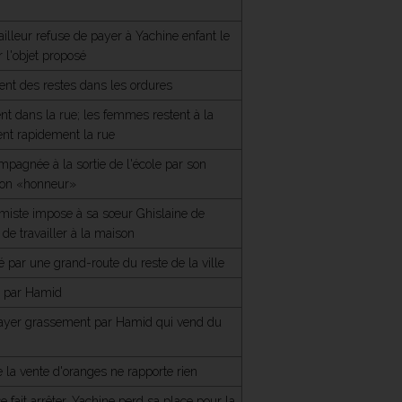
ailleur refuse de payer à Yachine enfant le
 l'objet proposé
ent des restes dans les ordures
t dans la rue; les femmes restent à la
ent rapidement la rue
mpagnée à la sortie de l'école par son
r son «honneur»
miste impose à sa sœur Ghislaine de
t de travailler à la maison
é par une grand-route du reste de la ville
e par Hamid
t payer grassement par Hamid qui vend du
 la vente d'oranges ne rapporte rien
e fait arrêter, Yachine perd sa place pour la