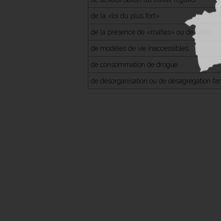
de la «loi du plus fort»
de la présence de «mafias» ou de caïds
de modèles de vie inaccessibles
de consommation de drogue
de désorganisation ou de désagrégation fam