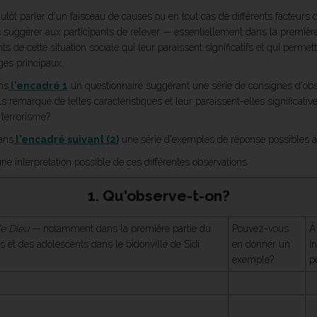
plutôt parler d'un faisceau de causes ou en tout cas de différents facteurs q
s suggérer aux participants de relever — essentiellement dans la première
s de cette situation sociale qui leur paraissent significatifs et qui permet
ges principaux.
ans
l'encadré 1
un questionnaire suggérant une série de consignes d'obse
-ils remarqué de telles caractéristiques et leur paraissent-elles significati
 terrorisme?
dans
l'encadré suivant (2)
une série d'exemples de réponse possibles à
e interprétation possible de ces différentes observations.
1. Qu'observe-t-on?
e Dieu
— notamment dans la première partie du
Pouvez-vous
À
ts et des adolescents dans le bidonville de Sidi
en donner un
i
exemple?
p