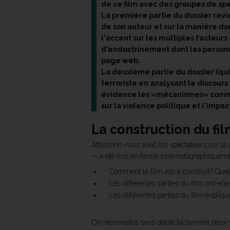
de ce film avec des groupes de spec
La première partie du dossier revie
de son auteur et sur la manière don
l'accent sur les multiples facteurs
d'endoctrinement dont les personna
page web.
La deuxième partie du dossier (qui
terroriste en analysant le discou
évidence les «mécanismes» communs
sur la violence politique et l'impac
La construction du fi
Attardons-nous avec les spectateurs sur la 
— a été mis en forme cinématographiqueme
Comment le film est-il construit? Quel
Les différentes parties du film ont-ell
Les différentes parties du film expliqu
On reconnaîtra sans doute facilement deux (