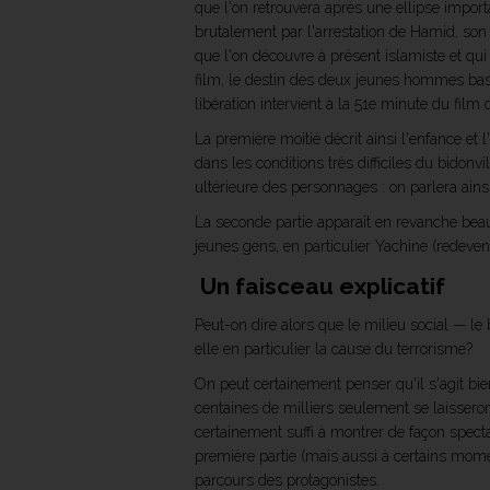
que l'on retrouvera après une ellipse impor
brutalement par l'arrestation de Hamid, son 
que l'on découvre à présent islamiste et qui
film, le destin des deux jeunes hommes basc
libération intervient à la 51e minute du film
La première moitié décrit ainsi l'enfance et
dans les conditions très difficiles du bidon
ultérieure des personnages : on parlera ain
La seconde partie apparaît en revanche be
jeunes gens, en particulier Yachine (redeven
Un faisceau explicatif
Peut-on dire alors que le milieu social — le
elle en particulier la cause du terrorisme?
On peut certainement penser qu'il s'agit bi
centaines de milliers seulement se laisser
certainement suffi à montrer de façon spect
première partie (mais aussi à certains mome
parcours des protagonistes.