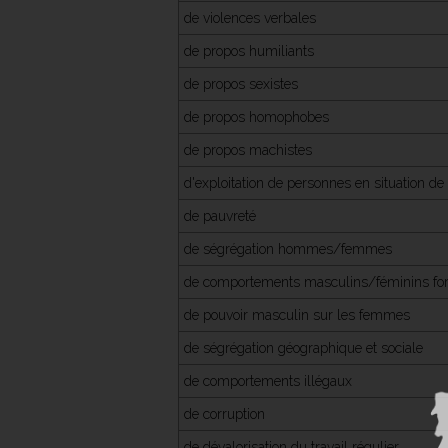
de violences verbales
de propos humiliants
de propos sexistes
de propos homophobes
de propos machistes
d'exploitation de personnes en situation de 
de pauvreté
de ségrégation hommes/femmes
de comportements masculins/féminins fort
de pouvoir masculin sur les femmes
de ségrégation géographique et sociale
de comportements illégaux
de corruption
de dévalorisation du travail régulier