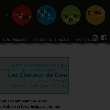
NOS ANALYSES
BRASSERIES
ACTUS
EN PRATIQUE
Extrait du dossier pédagogique
isé par les Grignoux et consacré au film
Les Chevaux de Dieu
de Nabil Ayouch
Maroc/France/Belgique, 2012, 1h55
nants et aux animateurs en
ront aborder les principaux thèmes