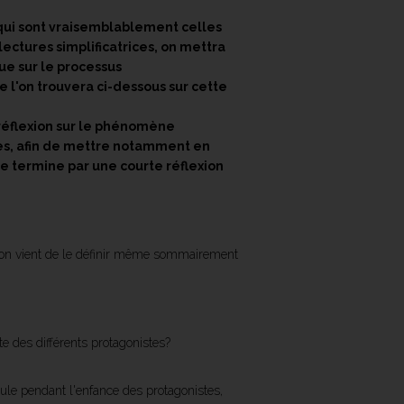
s qui sont vraisemblablement celles
lectures simplificatrices, on mettra
que sur le processus
 l'on trouvera ci-dessous sur cette
 réflexion sur le phénomène
ées, afin de mettre notamment en
 termine par une courte réflexion
qu'on vient de le définir même sommairement
ste des différents protagonistes?
ule pendant l'enfance des protagonistes,