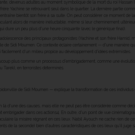
tante, devenus adultes au moment symbolique de la mort du roi Hassan II (
frère Yachine se retrouvant seul dans le quartier. La dernière partie com
 entraîne bientôt son frère à sa suite. On peut considérer ce moment de l
ulant alors de manière inéluctable, même si leur cheminement ultérieur se
 qui dure un peu plus d'une heure cinquante (avec le générique final).
 l'adolescence des principaux protagonistes (Yachine et son frère Hamid, 
ville de Sidi Moumen. Ce contexte éclaire certainement — d'une manière qu'
si facilement d'un milieu propice au développement d'idées extrémistes.
aucoup plus comme un processus d'embrigadement, comme une évolution 
u Tarek), en terroristes déterminés.
 bidonville de Sidi Moumen — explique la transformation de ces individus en
en là d'une des causes, mais elle ne peut pas être considérée comme déc
ont embrigader dans ces actions4. En outre, d'un point de vue cinématogr
aculaire la misère régnant en ces lieux. Nabil Ayouch ne cache rien de ce
nts de la seconde) bien d'autres caractéristiques de ces lieux qu'il juge