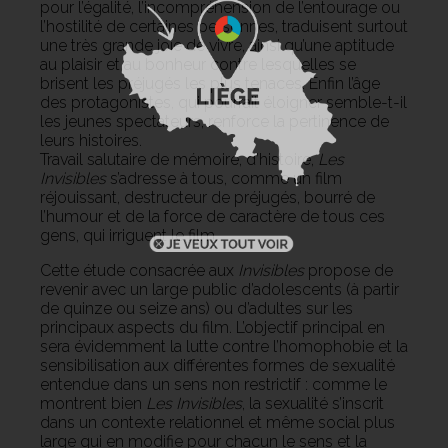
pour l’égalité, l’incompréhension de l’entourage ou
l’hostilité de certaines personnes, traduisent surtout
une très grande joie de vivre, ainsi qu’une aptitude
au plaisir et au bonheur contre lesquelles se
brisent les préjugés les plus tenaces. Enfin l’âge
des protagonistes, qui pourrait éloigner semble-t-il
les jeunes spectateurs, renforce la pertinence de
leurs histoires.
Travail salutaire de mémoire, d’histoire,
Les
Invisibles
s’adresse à tous, comme un film
réjouissant, destructeur de préjugés, bourré de
l’humour et de la force de caractère de tous ces
gens, qui irriguent le film.
Cette étude consacrée aux
Invisibles
propose de
revenir avec un large public d’adolescents (à partir
de quinze ou seize ans) ou d’adultes sur les
principaux aspects du film. L’objectif principal en
sera évidemment la lutte contre l’homophobie et la
sensibilisation aux différentes formes de sexualité
entendue dans un sens non restrictif : comme le
montrent bien
Les Invisibles
, la sexualité s’inscrit
dans un contexte relationnel et même social plus
large qui en modifie pour chacun le sens et la