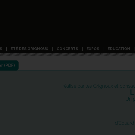
S
ÉTÉ DES GRIGNOUX
CONCERTS
EXPOS
ÉDUCATION
réalisé par les Grignoux et con
L
Un 
d'Eduard 