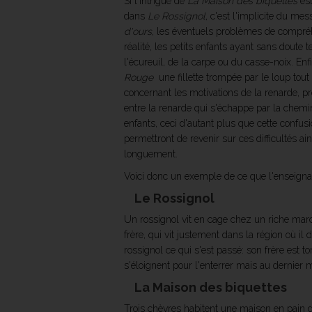
Si l'intrigue de
La Maison des biquettes
est
dans
Le Rossignol
, c'est l'implicite du m
d'ours
, les éventuels problèmes de compréhe
réalité, les petits enfants ayant sans dout
l'écureuil, de la carpe ou du casse-noix. Enf
Rouge
 une fillette trompée par le loup t
concernant les motivations de la renarde, prêt
entre la renarde qui s'échappe par la chemi
enfants, ceci d'autant plus que cette confus
permettront de revenir sur ces difficultés ai
longuement.
Voici donc un exemple de ce que l'enseignan
Le Rossignol
Un rossignol vit en cage chez un riche marc
frère, qui vit justement dans la région où il
rossignol ce qui s'est passé: son frère est t
s'éloignent pour l'enterrer mais au dernier 
La Maison des biquettes
Trois chèvres habitent une maison en pain d'é