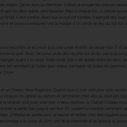
e crêpes. Caché dans la cheminée, il observe ensuite les chèvres répare
t que les deux autres vont travailler. Mais à chaque fois, la chèvre qui es
le fait, il doit s'enfuir. Alors que la nuit est tombée, il aperçoit des lou
évenir et celles-ci entourent vite la maison d'un cercle de feu qui fait fu
urs rencontre un écureuil, puis une carpe et enfin un casse-noix. Il vit a
omme ils sont. Ainsi, l'écureuil porte des rayures sur le dos parce qu'un jo
nger; quant à la carpe, toute ronde, elle a été aplatie entre les deux patt
aient fait semblant de l'aider pour mieux s'emparer de toutes les pommes 
 l'hiver.
t et un Oiseau, deux forgerons. Quand ceux-ci s'en vont pour aller vendre l
our essayer de l'attirer au-dehors et l'emmener chez elle, au fond des boi
e la renarde veut jouer avec elle. À deux reprises, le Chat et l'Oiseau réus
ntraîner la petite fille jusqu'à son four. En voulant lui montrer comment se 
érieur. Zhiharka en profite pour se sauver et rentrer chez elle d'autant plu
ersonnage à la vision du film) sort de la cheminée et se lance à sa poursu