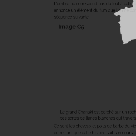
L'ombre ne correspond pas du tout à celle d
annonce un élément du film que l'on ne conna
séquence suivante.
Image C5
Le grand Chanaki est perché sur un roche
ces sortes de lianes blanches qui travers
Ce sont les cheveux et poils de barbe du vie
outre, tant que cette histoire suit son cours