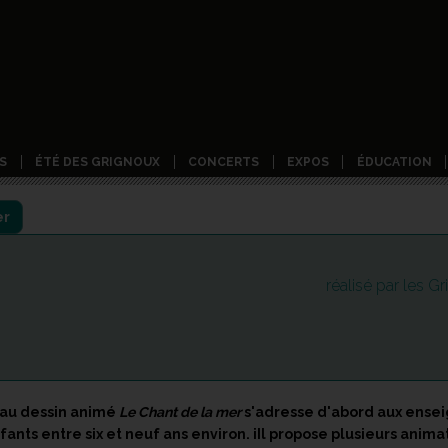
S
ÉTÉ DES GRIGNOUX
CONCERTS
EXPOS
ÉDUCATION
er
réalisé par les G
 au dessin animé
Le Chant de la mer
s'adresse d'abord aux ensei
fants entre six et neuf ans environ. iIl propose plusieurs anim