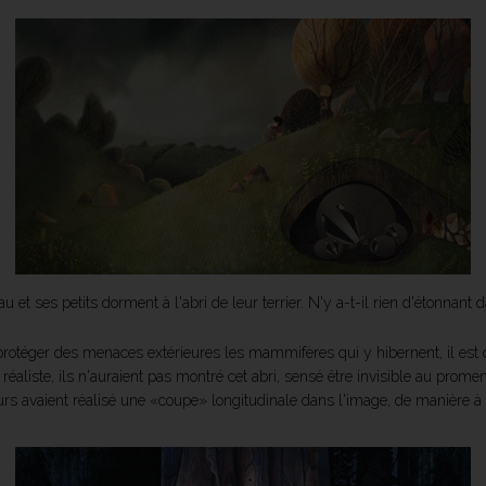
 et ses petits dorment à l'abri de leur terrier. N'y a-t-il rien d'étonnant 
e protéger des menaces extérieures les mammifères qui y hibernent, il est c
 réaliste, ils n'auraient pas montré cet abri, sensé être invisible au pr
eurs avaient réalisé une «coupe» longitudinale dans l'image, de manière à