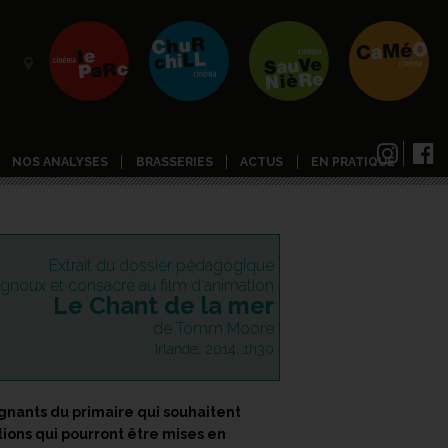
NOS ANALYSES
BRASSERIES
ACTUS
EN PRATIQUE
Extrait du dossier pédagogique
rignoux et consacré au film d'animation
Le Chant de la mer
de Tomm Moore
Irlande, 2014, 1h30
gnants du primaire qui souhaitent
ations qui pourront être mises en