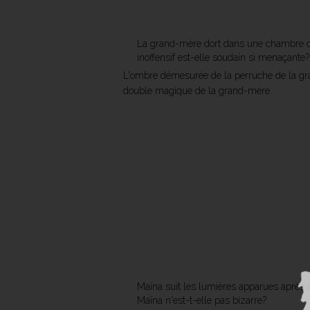
La grand-mère dort dans une chambre du 
inoffensif est-elle soudain si menaçante?
L'ombre démesurée de la perruche de la gran
double magique de la grand-mère.
Maïna suit les lumières apparues après av
Maïna n'est-t-elle pas bizarre?