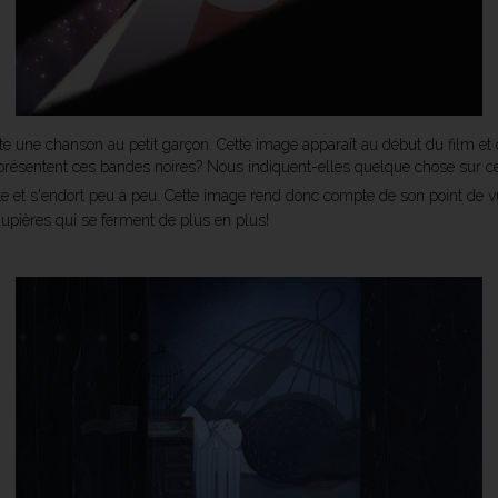
 une chanson au petit garçon. Cette image apparaît au début du film et 
présentent ces bandes noires? Nous indiquent-elles quelque chose sur ce 
oute et s'endort peu à peu. Cette image rend donc compte de son point de 
aupières qui se ferment de plus en plus!