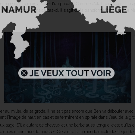
e la petite fille mais à celle d'un phoque! Comme c'était le cas pour l'i
ît pas encore. Dans ce cas-ci, il s'agit de la transformation future de M
r au milieu de sa grotte. Il ne sait pas encore que Ben va débouler avec 
ent l'image de haut en bas et se terminent en spirale dans l'eau de la gro
ux sage! S'il a autant de cheveux et une barbe aussi longue, c'est qu'ils o
, le cheveu continue de pousser. C'est dire si le monde recèle des légende