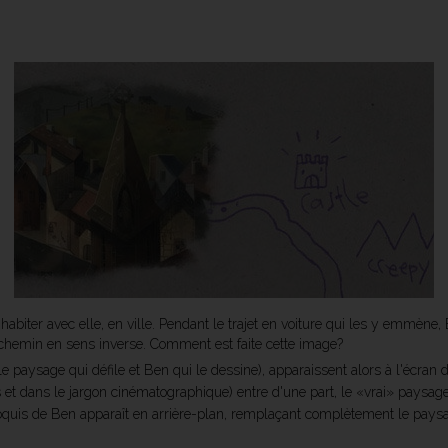
biter avec elle, en ville. Pendant le trajet en voiture qui les y emmène, B
e chemin en sens inverse. Comment est faite cette image?
le paysage qui défile et Ben qui le dessine), apparaissent alors à l'écra
is et dans le jargon cinématographique) entre d'une part, le «vrai» paysage 
roquis de Ben apparaît en arrière-plan, remplaçant complètement le pays