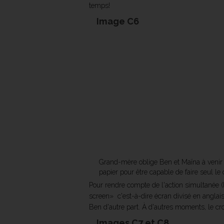
temps!
Image C6
Grand-mère oblige Ben et Maïna à venir ha
papier pour être capable de faire seul l
Pour rendre compte de l'action simultanée (
screen»  c'est-à-dire écran divisé en angla
Ben d'autre part. À d'autres moments, le c
Images C7 et C8