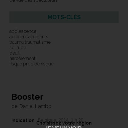
de vue des spectateurs
MOTS-CLÉS
adolescence
accident accidents
trauma traumatisme
solitude
deuil
harcèlement
risque prise de risque
Booster
de Daniel Lambo
Indication
Belgique, 2014, 1 h 20
Choisissez votre région