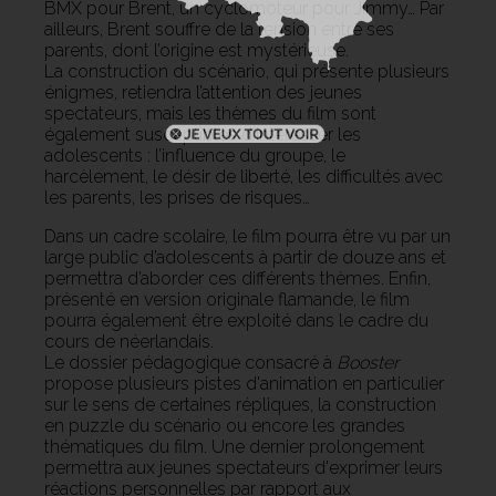
BMX pour Brent, un cyclomoteur pour Jimmy… Par
ailleurs, Brent souffre de la tension entre ses
parents, dont l’origine est mystérieuse.
La construction du scénario, qui présente plusieurs
énigmes, retiendra l’attention des jeunes
spectateurs, mais les thèmes du film sont
également susceptibles d’intéresser les
adolescents : l’influence du groupe, le
harcèlement, le désir de liberté, les difficultés avec
les parents, les prises de risques…
Dans un cadre scolaire, le film pourra être vu par un
large public d’adolescents à partir de douze ans et
permettra d’aborder ces différents thèmes. Enfin,
présenté en version originale flamande, le film
pourra également être exploité dans le cadre du
cours de néerlandais.
Le dossier pédagogique consacré à
Booster
propose plusieurs pistes d'animation en particulier
sur le sens de certaines répliques, la construction
en puzzle du scénario ou encore les grandes
thématiques du film. Une dernier prolongement
permettra aux jeunes spectateurs d'exprimer leurs
réactions personnelles par rapport aux