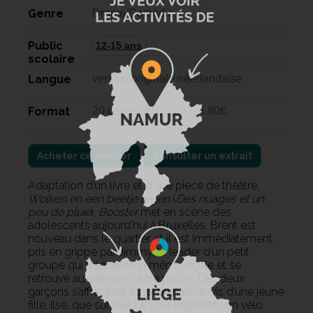
Genre
Drame/Comédie,
Public
12-15 ans
scolaire
Langue
version originale néerlandaise
Format
20 pages, 210 x 297, 4.80€
Acheter ce dossier
Consulter un extrait
Adaptation d’un livre et d’une pièce de théâtre,
Wolken en een beetje regen
(
Des nuages et un
peu de pluie
),
Booster
met en scène des
adolescents aujourd’hui à Bruxelles. Brent est
nouveau dans le quartier et il est immédiatement
pris en grippe par Jimmy, le leader d’un petit
groupe qui fréquente la même école et se
retrouve au même « skate parc ». Les deux
garçons s’affrontent aussi bien vis-à-vis d’une jeune
fille, Ilse, que sur leur bicycle respectif : un vélo