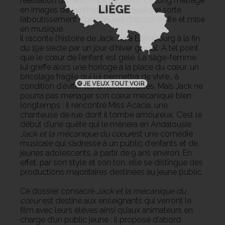
réalisation du dessin animé. Aussi, ce long métrage
en images de synthèse est en quelque sorte
l’aboutissement d’une œuvre d’abord écrite et mise
en musique.
Il raconte l’histoire de Jack, né à Edimbourg à la fin
du 19e siècle par un jour d’hiver glacial. À tel point
que le cœur de l’enfant est gelé. La sage-femme
lui greffe alors une horloge à la place du cœur, un
bricolage fragile qui lui permettra de vivre… à
condition d’éviter les émotions fortes. Mais Jack ne
pourra pas ménager son cœur mécanique bien
longtemps : il rencontre Miss Acacia, une
chanteuse de rue dont il tombe amoureux. C’est le
début d’une quête qui le mènera en Andalousie.
Jack et la mécanique du cœur
est une comédie
musicale qui s’adresse à un public d’enfants et de
jeunes adolescents, à partir de 9 ans environ. En
effet, par son style et son ton, elle se distingue des
productions majoritaires destinées au jeune public.
Ce dossier consacré
Jack et la mécanique du
cœur
est destiné aux enseignants qui verront le
film avec leurs élèves ainsi qu’aux animateurs en
charge d’un public jeune : il propose d'abord