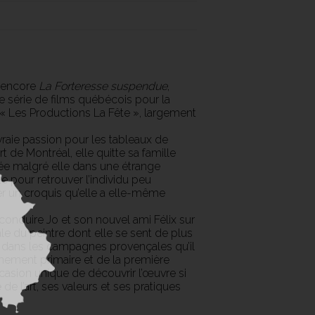
 encore
La Forteresse suspendue
,
ne série de films québécois pour la
 Les Productions La Fête », largement
raie passion pour les tableaux de
de Montréal, elle quitte sa famille
quée malgré elle dans une étrange
e pour retrouver l’individu peu
er un croquis qu’elle a elle-même
conduire Jo et son nouvel ami Félix sur
ale du peintre dont elle se sent de plus
e dans les campagnes provençales qu’il
ignement primaire et de la première
asion unique de découvrir l’œuvre si
e l’art, ses valeurs et ses pratiques