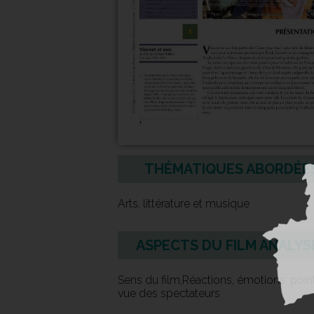
THÉMATIQUES ABORDÉE
Arts, littérature et musique
ASPECTS DU FILM ANALYS
Sens du film,Réactions, émotions, poin
vue des spectateurs