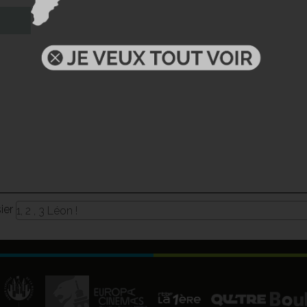
sier
1, 2 , 3 Léon !