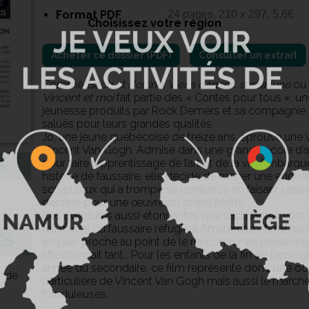
Format PDF
24 pages, 210 x 297, 5,6€
Choisissez votre région
Consulter un extrait
Comme
Bach et Bottine
,
Viens danser… sur la lune
ou
Vincent et moi
fait partie des « Contes pour tous », u
jeunesse produits par Rock Demers et sa compagnie «
salués pour leurs grandes qualités.
Jo, une jeune québécoise de treize ans, éprouve une v
Vincent Van Gogh. Admise dans une grande école d’art 
pour faire l’apprentissage de l’art et de la vie. Embar
S
histoire de faussaire, elle décide de mener une enquêt
scrupuleux qui a trompé sa confiance en faisant pass
dessiné pour une œuvre du grand Maître.
Ces aventures aussi étonnantes que captivantes vont 
les traces du faussaire réfugié à Amsterdam, terre nat
ÉS
en plus proche au point de le rencontrer en personn
affectionnait tant… Pour les enfants de la fin de l’ense
année du secondaire, ce film représente donc une occ
t de
particulière de Vincent Van Gogh mais aussi le marché d
frauduleuses.