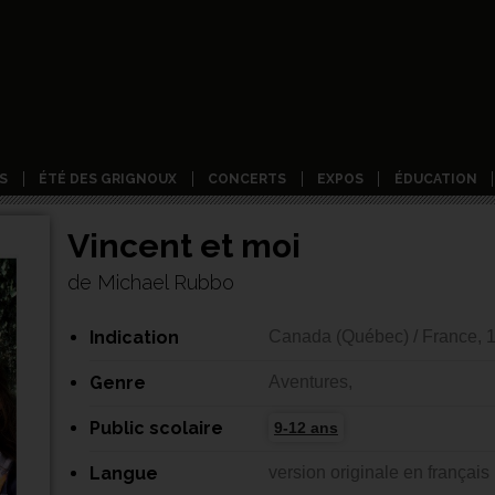
S
ÉTÉ DES GRIGNOUX
CONCERTS
EXPOS
ÉDUCATION
Vincent et moi
de Michael Rubbo
Indication
Canada (Québec) / France, 
Genre
Aventures,
Public scolaire
9-12 ans
Langue
version originale en français