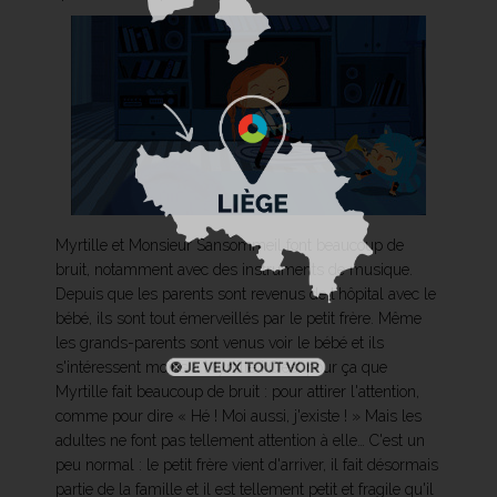
Myrtille et Monsieur Sansommeil font beaucoup de
bruit, notamment avec des instruments de musique.
Depuis que les parents sont revenus de l'hôpital avec le
bébé, ils sont tout émerveillés par le petit frère. Même
les grands-parents sont venus voir le bébé et ils
s'intéressent moins à Myrtille ! C'est pour ça que
Myrtille fait beaucoup de bruit : pour attirer l'attention,
comme pour dire « Hé ! Moi aussi, j'existe ! » Mais les
adultes ne font pas tellement attention à elle… C'est un
peu normal : le petit frère vient d'arriver, il fait désormais
partie de la famille et il est tellement petit et fragile qu'il