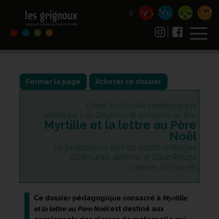
Fermer la page
Acheter ce dossier
Extrait du dossier pédagogique
réalisé par Les Grignoux et consacré au film
Myrtille et la lettre au Père
Noël
un programme de trois courts métrages
d'Edmunds Jansons et Dace Riduze
Lettonie, 2017, 45 mn
Ce dossier pédagogique consacré à
Myrtille
et la lettre au Père Noël
est destiné aux