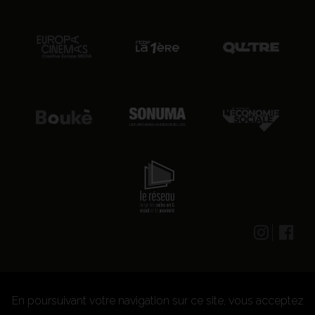
En poursuivant votre navigation sur ce site, vous acceptez
© 2026 CENTRE CULTUREL LES GRIGNOUX ASBL -
Kit presse
-
Conditions générales d'utilisation
-
Règlement