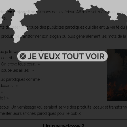
ier ces injonctions
venues de l'extérieur. Affirmer soi-même certains a
même…
nts de créer en groupe des publicités parodiques qui diraient la vérité d
n produit, de transformer son slogan ou plus généralement les mots de la pu
.
 je le vaux bien » peut devenir « …parce qu'ils comptent
 contribuent à produire le produit.)
« On crève tous pour… »
coupe les aiiiles ! »
aux parodiques comme :
 dedans ! »
 »
e ! »
'école. Un vernissage (où seraient servis des produits locaux et transfor
menter leurs affiches parodiques pour le public.
Un paradoxe ?