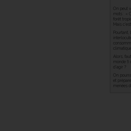
On peut v
mots : « 
forêt trop
Mais c'es
Pourtant, 
interlocut
consommon
climatique
Alors, fau
monde !) 
d'agir ?
On pourra
et prépare
menées da