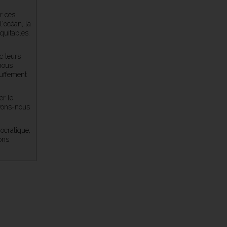
ur ces
'océan, la
quitables.
c leurs
 nous
auffement
er le
avons-nous
ocratique,
ions