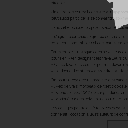
direction.
Un autre pas pourrait consister à
s'appropr
peut aussi participer à se convaincre soi-
Dans cette optique, proposons aux participa
Il s'agirait pour chaque groupe de choisir u
en le transformant par collage, par exemple
Par exemple, un slogan comme « … parce que
pour rien » (en désignant les travailleurs qui
« On se lève tous pour… » pourrait devenir 
« …te donne des aiiiles » deviendrait « … leur 
On pourrait également imaginer des bande
« Avec de vrais morceaux de forêt tropicale
« Fabriqué avec 100% de sang indonésien !
« Fabriqué par des enfants au bout du mond
Les collages pourraient être exposés dans l
donnerait l'occasion à leurs auteurs de com