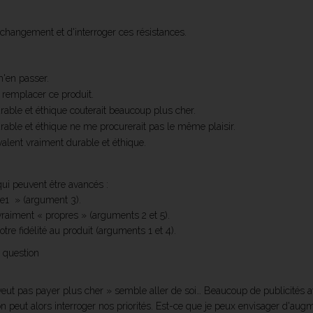
au changement et d'interroger ces résistances.
'en passer.
s remplacer ce produit.
rable et éthique couterait beaucoup plus cher.
rable et éthique ne me procurerait pas le même plaisir.
alent vraiment durable et éthique.
ui peuvent être avancés :
re1 » (argument 3).
raiment « propres » (arguments 2 et 5).
re fidélité au produit (arguments 1 et 4).
 question
 veut pas payer plus cher » semble aller de soi… Beaucoup de publicités
n peut alors interroger nos priorités. Est-ce que je peux envisager d'aug