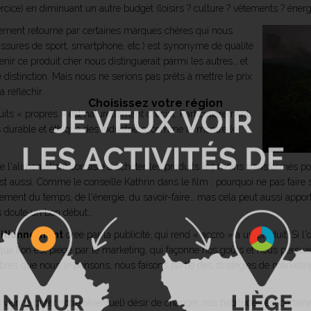
rcice) en diminuant un autre budget (loisirs ? culture ? vêtements ? énerg
ilement retourné par certaines marques chères qui nous
ussures de sport, smartphone, etc.) est synonyme de qualité
tenir ce produit cher nous distinguerait parmi les autres… et
distinction. Mais nous ne serions pas prêts à mettre le prix
 réfléchir.
Choisissez votre région
its « propres » est naturellement crucial. Particulièrement
ls durable et éthique des industriels, comme le montre le
l'alimentation) consiste à acheter les produits les moins transformés poss
l'est aussi. Comme le conseille Kathrin dans le film : pourquoi ne pas fai
ement du temps, de l'énergie, du savoir-faire… mas cela peut aussi apporter
s doute un bon début…
itionnement
créé par la publicité, qui rend « accro » à un produit. Si 
re que l'on est piégé par le marketing, qui façonne nos goûts et nous persu
bres que nous le pensons, nous faisons partie des stratégies de marketi
 vienne buter notre (éventuel) désir de changer nos habitudes est certa