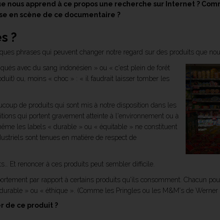
 Que nous apprend à ce propos une recherche sur Internet ? C
mise en scène de ce documentaire ?
s ?
lques phrases qui peuvent changer notre regard sur des produits que n
és avec du sang indonésien » ou « c'est plein de forêt
oduit) ou, moins « choc » : « il faudrait laisser tomber les
aucoup de produits qui sont mis à notre disposition dans les
ions qui portent gravement atteinte à l'environnement ou à
me les labels « durable » ou « équitable » ne constituent
ustriels sont tenues en matière de respect de
s… Et renoncer à ces produits peut sembler difficile.
portement par rapport à certains produits qu'ils consomment. Chacun pourr
« durable » ou « éthique ». (Comme les Pringles ou les M&M's de Werner 
r de ce produit ?