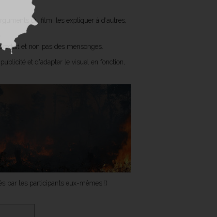
rguments du film, les expliquer à d'autres,
u produit et non pas des mensonges.
blicité et d'adapter le visuel en fonction,
més par les participants eux-mêmes !)