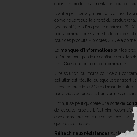
choisi un produit d'alimentation pour cet exe
D'autre part, cet argument du coût est hab
convainquent que la cherté du produit (cha
(vraiment ?) ou d'originalité (vraiment ?). Dé
nous sommes prêts à mettre le prix de cette 
pour des produits « propres » ? Cela donne à
Le
manque d'informations
sur les produ
si l'on ne peut pas faire confiance aux labe
film. Que peut-on alors consommer ?
Une solution (du moins pour ce qui concerne 
pollution est réduite, puisque le transport 
l'acheter toute faite ? Cela demande naturell
nos achats de produits transformés est san
Enfin, il se peut qu'opère une sorte de
cond
de tel ou tel produit, il faut bien reconnaît
consommateur, nous ne serions pas aussi li
que nous critiquons…
Réfléchir aux résistances
sur lesquelles