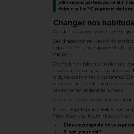
affirmations portées par le film ?
faire d’autre ? Que penser de la 
Changer nos habitude
Dans le film
L'Illusion verte
, on entend que
Des phrases comme « les M&M's sont fabriqu
tropicale » (en lisant les ingrédients d'un pr
Pringles ».
En effet, le film s'attache à montrer que be
supermarchés, sont produits dans des condit
la dignité des hommes et des femmes. Et mê
pas une garantie que les promesses des ind
l'environnement et des êtres humains.
Le discrédit est jeté sur beaucoup de produit
Invitons les participants à évaluer leur com
friand et qui ne porte aucun label de type 
Êtes-vous capable de vous passe
Si non, pourquoi ?