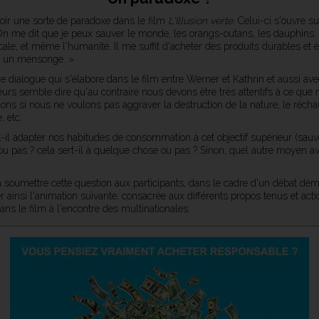
oir une sorte de paradoxe dans le film
L'Illusion verte
. Celui-ci s'ouvre s
On me dit que je peux sauver le monde, les orangs-outans, les dauphins, l
icale, et même l'humanité. Il me suffit d'acheter des produits durables et é
t un mensonge. »
le dialogue qui s'élabore dans le film entre Werner et Kathrin et aussi ave
eurs semble dire qu'au contraire nous devons être très attentifs à ce que
s si nous ne voulons pas aggraver la destruction de la nature, le réch
, etc.
t-il adapter nos habitudes de consommation à cet objectif supérieur (sauv
ou pas ? cela sert-il à quelque chose ou pas ? Sinon, quel autre moyen 
 soumettre cette question aux participants, dans le cadre d'un débat dém
r ainsi l'animation suivante, consacrée aux différents propos tenus et act
ns le film à l'encontre des multinationales.