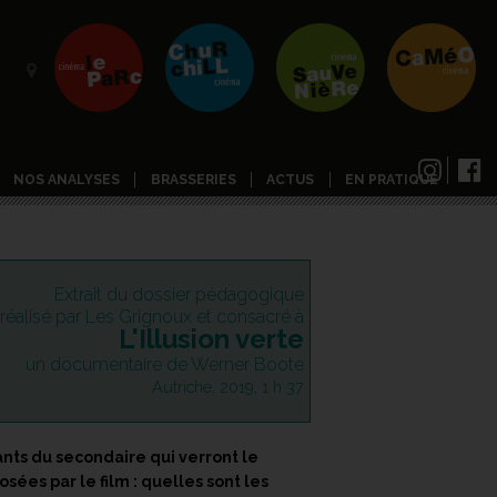
NOS ANALYSES
BRASSERIES
ACTUS
EN PRATIQUE
Extrait du dossier pédagogique
réalisé par Les Grignoux et consacré à
L'Illusion verte
un documentaire de Werner Boote
Autriche, 2019, 1 h 37
ts du secondaire qui verront le
sées par le film : quelles sont les