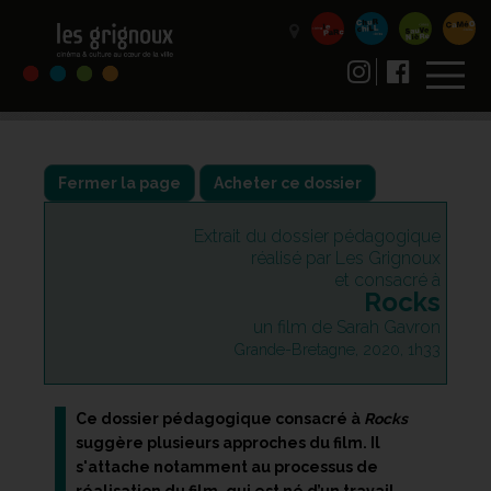
Fermer la page
Acheter ce dossier
Extrait du dossier pédagogique
réalisé par Les Grignoux
et consacré à
Rocks
un film de Sarah Gavron
Grande-Bretagne, 2020, 1h33
Ce dossier pédagogique consacré à
Rocks
suggère plusieurs approches du film. Il
s'attache notamment au processus de