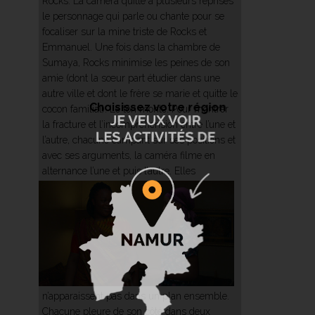
Rocks. La caméra quitte à plusieurs reprises
le personnage qui parle ou chante pour se
focaliser sur la mine triste de Rocks et
Emmanuel. Une fois dans la chambre de
Sumaya, Rocks minimise les peines de son
amie (dont la sœur part étudier dans une
autre ville et dont le frère se marie et quitte le
Choisissez votre région
cocon familial). Le ton monte. Pour montrer
la fracture et l’incompréhension entre l’une et
l’autre, chacune campant sur ses positions et
avec ses arguments, la caméra filme en
alternance l’une et puis l’autre.
Elles
n’apparaissent pas dans un plan ensemble.
Chacune pleure de son côté dans deux