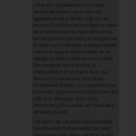
croise dans l’appartement. Ces scènes
banales démontrent que la mère est
appréciée et que la famille vivait une vie
normale et plutôt heureuse malgré un niveau
de vie relativement bas. Nous découvrons,
en même temps que Rocks, le mot griffonné
et raturé que Funke laisse, expliquant qu’elle
a laissé de l’argent, qu’elle a besoin de se
changer les idées, qu’elle aime ses enfants.
Elle promet de revenir et laisse la
responsabilité d’Emmanuel à Rocks. Au
détour d’une conversation entre Shola,
Emmanuel et Sumaya, nous apprenons que
ce n’est pas la première fois qu’elle laisse ses
enfants se débrouiller seuls. Nous
découvrons qu’elle a perdu son travail deux
semaines plus tôt.
Les raisons de son départ nous échappent
mais nous sommes persuadés qu’il s’agit
d’une bonne mère, parce que Rocks le dit –