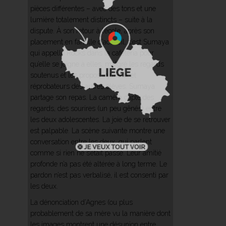
pièces différentes – avec des tons et une
lumière totalement distincts – suite à la
dispute. À son retour à l’école, après son
placement en famille d’accueil, c’est Sumaya
qui appelle Rocks dans la cafétéria pour
qu’elle se joigne à elles, malgré les regards
soutenus et les propos injurieux et
réprobateurs des autres élèves. Sumaya
partage son repas. La caméra capte des
regards, des sourires (un peu gênés) entre
les deux adolescentes. La joie de se retrouver
est palpable. La scène suivante montre une
conversation entre les deux, qui parlent
comme si rien ne s’était passé. Leur amitié
profonde n’a pas été altérée à long terme. Le
pardon n’est pas verbalisé, il est consenti par
les deux.
La dénonciation d’Agnes (ou plus
probablement de sa mère vu la manière dont
les images montrent une désunion entre