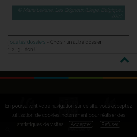
© Marie Lekane, Les Grignoux (Liège, Belgique),
2020.
Tous les dossiers
- Choisir un autre dossier
1, 2 , 3 Léon !
En poursuivant votre navigation sur ce site, vous acceptez
l’utilisation de cookies, notamment pour réaliser des
statistiques de visites.
Accepter
Refuser
Medias