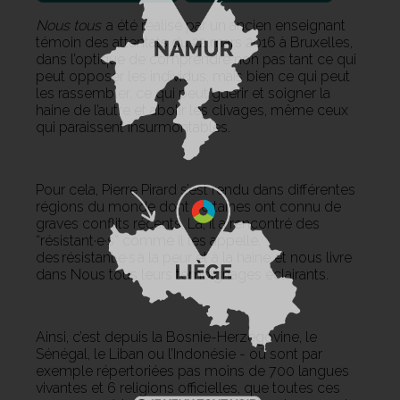
Nous tous
a été réalisé par un ancien enseignant
témoin des attentats du 22 mars 2016 à Bruxelles,
dans l’optique de comprendre non pas tant ce qui
peut opposer les individus, mais bien ce qui peut
les rassembler, ce qui peut guérir et soigner la
haine de l’autre et abolir les clivages, même ceux
qui paraissent insurmontables.
Pour cela, Pierre Pirard s’est rendu dans différentes
régions du monde dont certaines ont connu de
graves conflits récents. Là, il a rencontré des
“résistant·e·s” comme il les appelle,
des résistant·e·s à la peur et à la haine et nous livre
dans Nous tous leurs témoignages éclairants.
Ainsi, c’est depuis la Bosnie-Herzégovine, le
Sénégal, le Liban ou l’Indonésie - où sont par
exemple répertoriées pas moins de 700 langues
vivantes et 6 religions officielles, que toutes ces