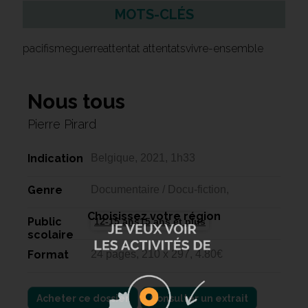
MOTS-CLÉS
pacifismeguerreattentat attentatsvivre-ensemble
Nous tous
Pierre Pirard
Indication
Belgique, 2021, 1h33
Genre
Documentaire / Docu-fiction,
Choisissez votre région
Public
12-15 ans15 ans et plus
scolaire
Format
24 pages, 210 x 297, 4.80€
Acheter ce dossier
Consulter un extrait