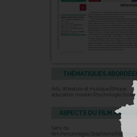
THÉMATIQUES ABORDÉE
Arts, littérature et musique,Éthique,
éducation, moeurs,Psychologie,Sociét
ASPECTS DU FILM ANALYS
Sens du
film,Personnages,Graphisme,Réactions