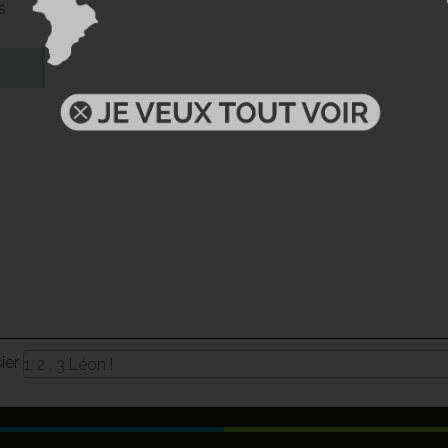
s
sier
1, 2 , 3 Léon !