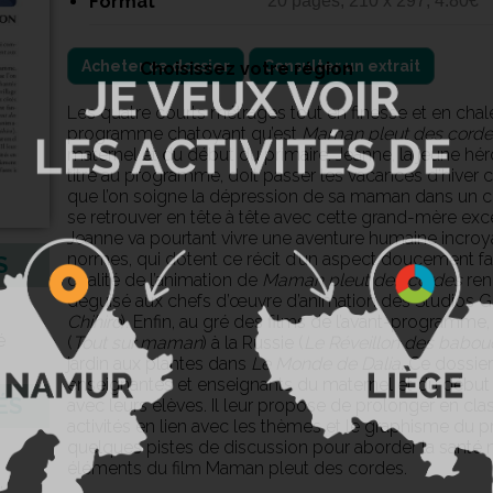
Format
20 pages, 210 x 297, 4.80€
Acheter ce dossier
Consulter un extrait
Choisissez votre région
Les quatre courts métrages tout en finesse et en ch
programme chatoyant qu’est
Maman pleut des cord
maternel et du début du primaire. Jeanne, la jeune h
titre au programme, doit passer les vacances d’hive
que l’on soigne la dépression de sa maman dans un ce
se retrouver en tête à tête avec cette grand-mère exce
Jeanne va pourtant vivre une aventure humaine incro
normes, qui dotent ce récit d’un aspect doucement fan-
S
qualité de l’animation de
Maman pleut des cordes
ren
déguisé aux chefs d’œuvre d’animation des Studios Gh
Chihiro
). Enfin, au gré des films de l’avant-programme
é
(
Tout sur maman
) à la Russie (
Le Réveillon des babo
jardin aux plantes dans
Le Monde de Dalia
. Ce dossie
enseignantes et enseignants du maternel et du début
ÉS
avec leurs élèves. Il leur propose de prolonger en clas
activités en lien avec les thèmes et le graphisme du
quelques pistes de discussion pour aborder la santé m
éléments du film Maman pleut des cordes.
,