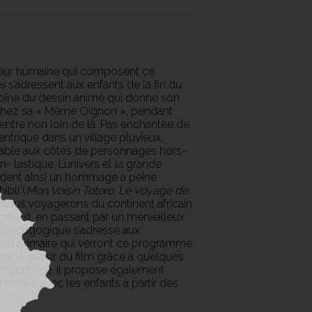
aleur humaine qui composent ce
es
s’adressent aux enfants de la fin du
éroïne du dessin animé qui donne son
r chez sa « Mémé Oignon », pendant
ntre non loin de là. Pas enchantée de
ntrique dans un village pluvieux,
yable aux côtés de personnages hors-
 tastique. L’univers et la grande
dent ainsi un hommage à peine
ibli (
Mon Voisin Totoro
,
Le Voyage de
, nous voyagerons du continent africain
uchkas
), en passant par un merveilleux
r pédagogique s’adresse aux
 du primaire qui verront ce programme
se le plaisir du film grâce à quelques
 programme. Il propose également
entale avec les enfants à partir des