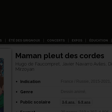
S
ÉTÉ DES GRIGNOUX
CONCERTS
EXPOS
ÉDUCATION
Maman pleut des cordes
Hugo de Faucompret, Javier Navarro Aviles, Di
Mirzoyan
Indication
France / Russie, 2015-2021,
Genre
Dessin animé,
Public scolaire
3-6 ans
6-9 ans