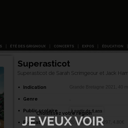
S
ÉTÉ DES GRIGNOUX
CONCERTS
EXPOS
ÉDUCATION
Superasticot
Superasticot de Sarah Scrimgeour et Jack H
Indication
Grande Bretagne 2021, 40 m
Genre
,
Public scolaire
à partir de 4 ans
Choisissez votre région
Format
20 pages, 210 x 297, 4.80€