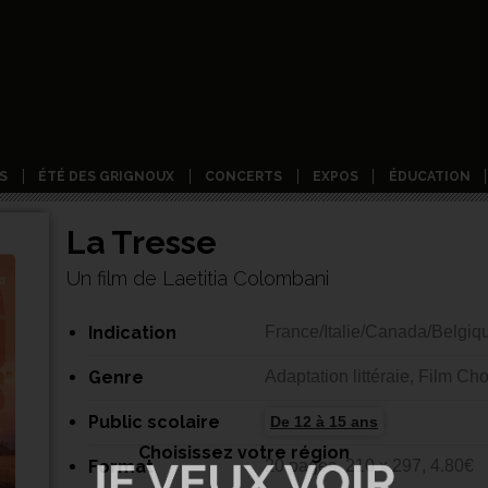
S
ÉTÉ DES GRIGNOUX
CONCERTS
EXPOS
ÉDUCATION
La Tresse
Un film de Laetitia Colombani
Indication
France/Italie/Canada/Belgiq
Genre
Adaptation littéraie, Film Cho
Public scolaire
De 12 à 15 ans
Choisissez votre région
Format
20 pages, 210 x 297, 4.80€