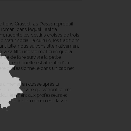
itions Grasset,
La Tresse
reproduit
u roman, dans lequel Laetitia
ilm, raconte les destins croisés de trois
tatut social, la culture, les traditions,
r l’Italie, nous suivons alternativement
r à sa fille une vie meilleure que la
nte de faire survivre la petite
i apprend qu’elle est atteinte d’un
ière professionnelle dans un cabinet
 à mener en classe après la
s du secondaire qui verront le film
ticulièrement aux professeurs et
exploitation du roman en classe.