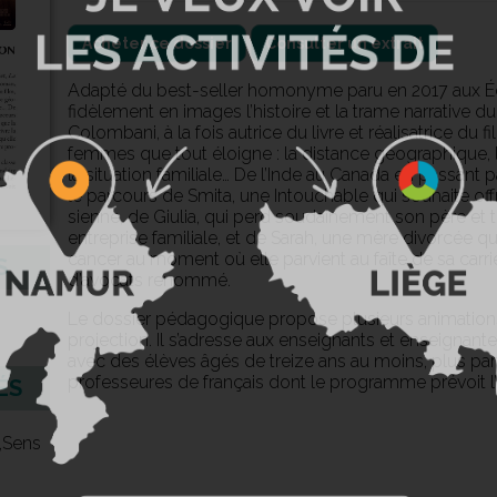
Acheter ce dossier
Consulter un extrait
Adapté du best-seller homonyme paru en 2017 aux Éd
fidèlement en images l’histoire et la trame narrative d
Colombani, à la fois autrice du livre et réalisatrice du f
femmes que tout éloigne : la distance géographique, le s
la situation familiale… De l’Inde au Canada en passant pa
le parcours de Smita, une Intouchable qui souhaite offri
sienne, de Giulia, qui perd soudainement son père et te
entreprise familiale, et de Sarah, une mère divorcée qu
cancer au moment où elle parvient au faîte de sa carr
S
d’avocats renommé.
Le dossier pédagogique propose plusieurs animations
projection. Il s’adresse aux enseignants et enseignante
avec des élèves âgés de treize ans au moins, plus par
professeures de français dont le programme prévoit l’
ÉS
,Sens