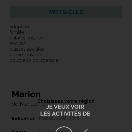
MOTS-CLÉS
adoption
famille
enfants enfance
société
classes sociales
ouvrier ouvriers
bourgeois bourgeoisie
Marion
Choisissez votre région
de Manuel Poirier
Indication
France, 1996, 1h46
Drame/Comédie,