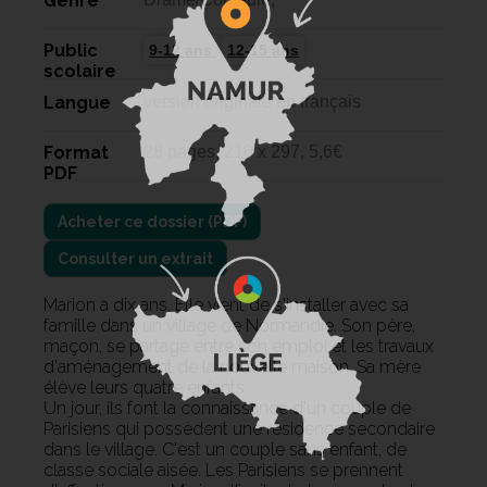
Genre
Public
9-12 ans
12-15 ans
scolaire
Langue
version originale en français
Format
28 pages, 210 x 297, 5,6€
PDF
Consulter un extrait
Marion a dix ans. Elle vient de s'installer avec sa
famille dans un village de Normandie. Son père,
maçon, se partage entre son emploi et les travaux
d'aménagement de la nouvelle maison. Sa mère
élève leurs quatre enfants.
Un jour, ils font la connaissance d'un couple de
Parisiens qui possèdent une résidence secondaire
dans le village. C'est un couple sans enfant, de
classe sociale aisée. Les Parisiens se prennent