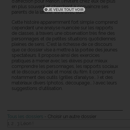
d'affection pour Marion, l'invitent chez eux de plus
en plus souvent et cherchent à convaincre ses
parents de la laisser vivre avec eux...
Cette histoire apparemment fort simple comprend
cependant une analyse nuancée sur les rapports
de classes, à travers une observation très fine des
personnages et de petites situations quotidiennes
pleines de sens. C'est la richesse de ce discours
que ce dossier vise à mettre à la portée des jeunes
spectateurs. Il propose ainsi des exercices
pratiques à mener avec les élèves pour mieux
comprendre les personnages, les rapports sociaux
et le discours social et moral du film. Il comprend
notamment des outils (grilles d'analyse... ) et des
matériaux divers (photos, découpage... ) avec leurs
suggestions d'utilisation.
Tous les dossiers
- Choisir un autre dossier
1, 2 , 3 Léon !