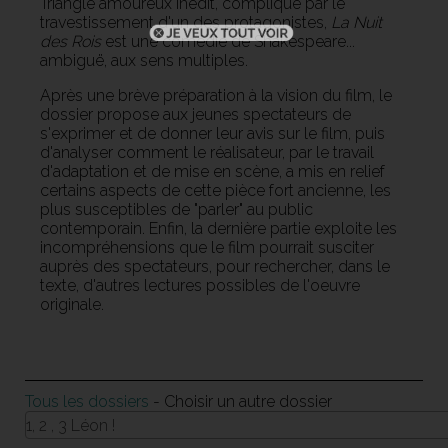
Triangle amoureux inédit, compliqué par le
travestissement d'un des protagonistes,
La Nuit
des Rois
est une comédie de Shakespeare...
ambiguë, aux sens multiples.
Après une brève préparation à la vision du film, le
dossier propose aux jeunes spectateurs de
s'exprimer et de donner leur avis sur le film, puis
d'analyser comment le réalisateur, par le travail
d'adaptation et de mise en scène, a mis en relief
certains aspects de cette pièce fort ancienne, les
plus susceptibles de "parler" au public
contemporain. Enfin, la dernière partie exploite les
incompréhensions que le film pourrait susciter
auprès des spectateurs, pour rechercher, dans le
texte, d'autres lectures possibles de l'oeuvre
originale.
Tous les dossiers
- Choisir un autre dossier
1, 2 , 3 Léon !