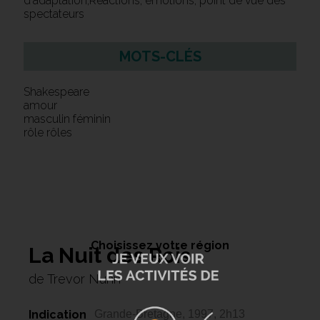
d'adaptation,Réactions, émotions, point de vue des
spectateurs
MOTS-CLÉS
Shakespeare
amour
masculin féminin
rôle rôles
Choisissez votre région
La Nuit des Rois
de Trevor Nunn
Indication
Grande-Bretagne, 1997, 2h13