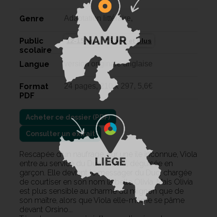
Genre
Adaptation littéraire,
Public
12-15 ans
15 ans et plus
scolaire
Langue
version originale anglaise
Format
24 pages, 210 x 297, 5,6€
PDF
Consulter un extrait
Rescapée d'un naufrage, sur une île inconnue, Viola
entre au service du Duc Orsino, déguisée en
garçon. Elle devient le messager du Duc, chargée
de courtiser en son nom la belle Olivia. Mais Olivia
est plus sensible au charme du mignon que de
son maître, alors que Viola elle-même se pâme
devant Orsino...