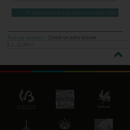
© Michel Condé, Les Grignoux (Liège), 1998
Tous les dossiers
- Choisir un autre dossier
1, 2 , 3 Léon !