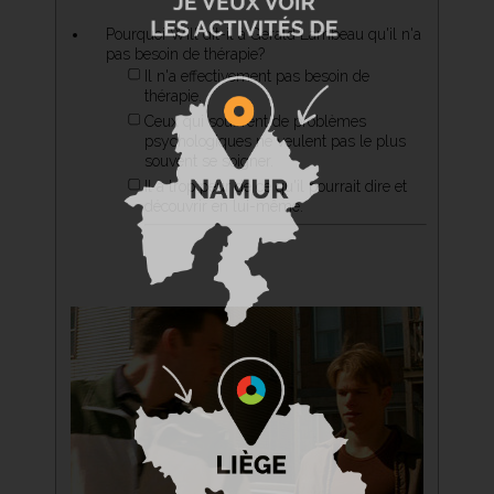
Pourquoi Will dit-il à Gerald Lambeau qu'il n'a
pas besoin de thérapie?
Il n'a effectivement pas besoin de
thérapie.
Ceux qui souffrent de problèmes
psychologiques ne veulent pas le plus
souvent se soigner.
Il a trop peur de ce qu'il pourrait dire et
découvrir en lui-même.