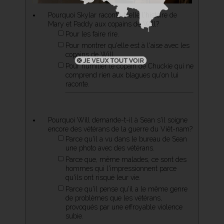
Pourquoi Skylar raconte-t-elle l'histoire de
Mary et Paddy aux copains de Will?
Pour les faire rire.
Pour montrer qu'elle est à l'aise avec les
copains de Will.
Pour humilier le copain de Chuckie qui ne
comprend rien aux blagues qu'on lui
raconte.
Pourquoi Will demande-t-il à Sean s'il soigne
encore des vétérans de la guerre du Viêt-nam?
Parce qu'il a vu dans le bureau de Sean
une photo avec des vétérans.
Parce que, même malades, ce sont des
hommes qui l'impressionnent parce
qu'ils ont risqué leur vie.
Parce qu'il pense qu'il a le même genre
de problèmes que les vétérans,
provoqués par une effroyable violence
subie.