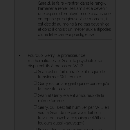
Gerald, le faire «rentrer dans le rang»,
l'amener à renier ses amis et à devenir
une espèce d'employé modèle dans une
entreprise prestigieuse: à ce moment, il
est décidé au moins à ne pas devenir ça,
et donc il choisit un métier aux antipodes
d'une telle carrière prestigieuse.
Pourquoi Gerry, le professeur de
mathématiques, et Sean, le psychiatre, se
disputent-ils à propos de Will?
Sean est en fait un raté, et il risque de
transformer Will en raté.
Gerry est un arrogant qui ne pense qu'à
la réussite sociale.
Sean et Gerry étaient amoureux de la
même femme.
Gerry, qui s'est fait humilier par Will, en
veut à Sean de ne pas avoir fait son
travail de psychiatre (puisque Will est
toujours aussi «sauvage»).
Ils sont tous les deux inquiets parce