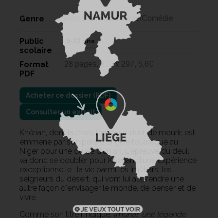
Genre
Film d'ailleurs, Drame/Comédie
Public
9-12 ans
scolaire
Format
28 pages, 210 x 297, 5,6€
PDF
Consulter un extrait
Khénan, dont la mère française vient de mourir, est
emmené par son père d'origine touarègue au
Niger pour une durée d'un an. L'épreuve du deuil
va donc se doubler pour Khénan d'une expérience
exceptionnelle : la vie parmi les Imûhars, les
seigneurs du désert, qui vont lui apprendre une
autre façon d'envisager le monde, de penser et de
vivre.
Comme son titre l'indique,
Imûhar, une légende