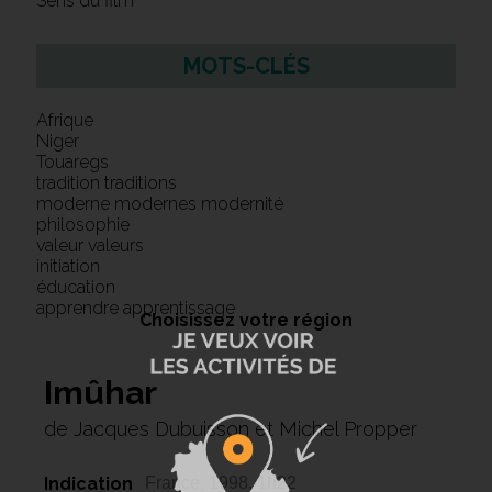
Sens du film
MOTS-CLÉS
Afrique
Niger
Touaregs
tradition traditions
moderne modernes modernité
philosophie
valeur valeurs
initiation
éducation
apprendre apprentissage
Choisissez votre région
Imûhar
de Jacques Dubuisson et Michel Propper
Indication
France, 1998, 1h22