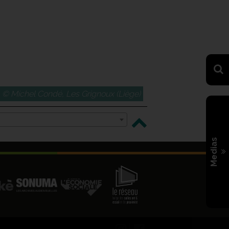
© Michel Condé, Les Grignoux (Liège)
Medias