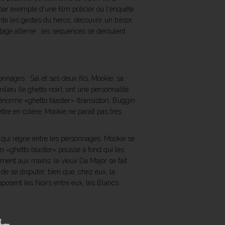
e par exemple d'une film policier où l'enquête
nte les gestes du héros, découvrir un trésor,
ntage alterné : les séquences se déroulent
onnages : Sal et ses deux fils, Mookie, sa
ieu (le ghetto noir), ont une personnalité
norme «ghetto blaster» (transistor), Buggin
ettre en colère, Mookie ne paraît pas très
qui règne entre les personnages. Mookie se
n «ghetto blaster» poussé à fond qui les
ment aux mains; le vieux Da Major se fait
 de se disputer, bien que, chez eux, la
pposent les Noirs entre eux, les Blancs