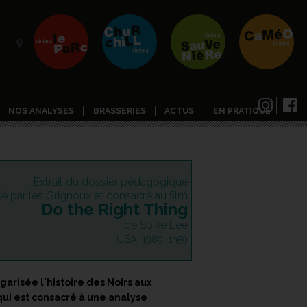
NOS ANALYSES
BRASSERIES
ACTUS
EN PRATIQUE
Extrait du dossier pédagogique
isé par les Grignoux et consacré au film
Do the Right Thing
de Spike Lee
USA, 1989, 1h59
arisée l'histoire des Noirs aux
e qui est consacré à une analyse