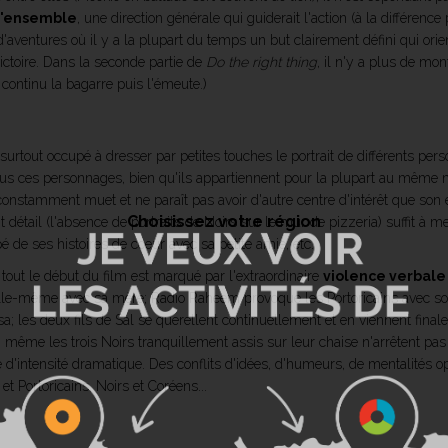
'ensemble
, une direction générale qui guiderait l'action (à la différenc
d'aventures où il y a la plupart du temps un but clairement défini qui orie
ctoire. Dans la seconde partie de
Do the right thing
, il n'y a plus de mo
l continu la bagarre puis l'émeute.)
surtout occupé à dresser par petites touches le portrait de différents pers
us ces personnages, bien qu'ils appartiennent pour la plupart au même mil
nstamment muet et ne paraît pas avoir d'autre centre d'intérêt que son é
Choisissez votre région
t détail (l'absence de portraits de Noirs sur le mur de pizzeria) suffit à m
é de ses histoires de coeur avec sa petite amie, etc.
 : tout le début du film est marqué par l'extraordinaire
violence verbale
 elle-même avec sa mère; Radio Raheem provoque les Portoricains avec so
 les deux fils de Sal se querellent continuellement et en viennent finale
e; même les trois Noirs tranquillement assis sur leur chaise n'arrêtent pas
 d'intensité dramatique. Des conflits d'idées, d'humeurs, de mentalités o
et Portoricains, Noirs et Coréens...