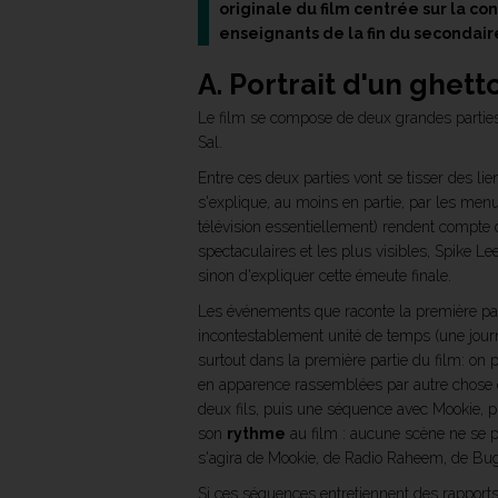
originale du film centrée sur la 
enseignants de la fin du secondaire
A. Portrait d'un ghett
Le film se compose de deux grandes parties t
Sal.
Entre ces deux parties vont se tisser des lien
s'explique, au moins en partie, par les menu
télévision essentiellement) rendent compte d
spectaculaires et les plus visibles, Spike L
sinon d'expliquer cette émeute finale.
Les événements que raconte la première part
incontestablement unité de temps (une journé
surtout dans la première partie du film: on p
en apparence rassemblées par autre chose q
deux fils, puis une séquence avec Mookie, p
son
rythme
au film : aucune scène ne se pr
s'agira de Mookie, de Radio Raheem, de Bug
Si ces séquences entretiennent des rapports e