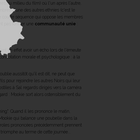
ès au milieu du film) où l'un après l'autre,
bres d'une des autres ethnies (c'est le
ette courte séquence qui oppose les membres
lent pas former une
communauté unie
:
vont en effet avoir un écho lors de l'émeute
 connotation morale et psychologique : à la
lie aussitôt qu'il est dit, ne peut que
ils pour rejoindre les autres Noirs qui leur
ostiles à Sal regards dirigés vers la caméra
agard : Mookie sort alors ostensiblement du
thing". Quand il les prononce le matin,
 Mookie qui balance une poubelle dans la
ses paroles prononcées précédemment prennent
i triomphe au terme de cette journée...