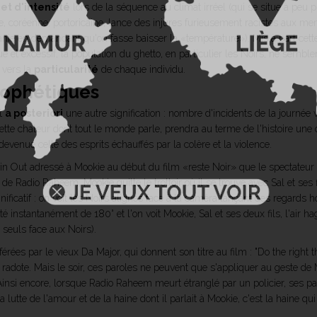
t d'intensité
lors de la séquence au climat irréel (qui se situe à peu pr
 coréenne, portoricaine, lance des injures furieusement racistes aux mem
litanie en demandant qu'on fasse baisser la «température»). Mis à part c
e et excessif, la population du ghetto, en particulier les Noirs, ne semb
é vers la
particularité
de chaque individu.
rophétiques
nt
a posteriori
une autre signification : nombre d'incidents de la journée 
ette chaleur dont tout le monde parle, prendra au terme de l'histoire une
devenue celle des esprits échauffés par la colère et la violence.
 Out adressé à Mookie au début du film «reste Noir» que le spectateur oub
e Radio Raheem, Mookie quitte le trottoir où il se trouve avec Sal et ses f
nificatif : on voit les Noirs alignés face à la caméra lançant des regards h
é instantanément de 180° et l'on voit Mookie, Sal et ses deux fils, l'air h
 seuls face aux Noirs).
férées par le vieux Da Major, qui donnent son titre au film : "Do the right 
radote. Mais le soir, ces paroles ne peuvent que s'appliquer au geste de
aire... Ainsi encore, lorsque Radio Raheem meurt étranglé par un policier, 
a lutte de l'amour et de la haine dont il parlait à Mookie, c'est la haine qu