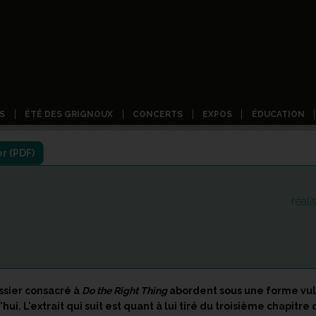
S
ÉTÉ DES GRIGNOUX
CONCERTS
EXPOS
ÉDUCATION
réal
ssier consacré à
Do the Right Thing
abordent sous une forme vulg
'hui. L'extrait qui suit est quant à lui tiré du troisième chapitr