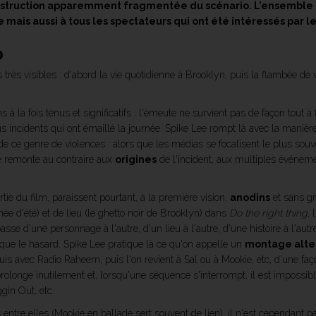
construction apparemment fragmentée du scénario. L'ensemble 
 mais aussi à tous les spectateurs qui ont été intéressés par le
o
rès visibles : d'abord la vie quotidienne à Brooklyn, puis la flambée de v
s à la fois ténus et significatifs : l'émeute ne survient pas de façon tout à
s incidents qui ont émaillé la journée. Spike Lee rompt là avec la manièr
e ce genre de violences : alors que les médias se focalisent le plus souv
ee remonte au contraire aux
origines
de l'incident, aux multiples événeme
ie du film, paraissent pourtant, à la première vision,
anodins
et sans gr
e d'été) et de lieu (le ghetto noir de Brooklyn) dans
Do the right thing
, 
asse d'une personnage à l'autre, d'un lieu à l'autre, d'une histoire à l'aut
ue le hasard. Spike Lee pratique là ce qu'on appelle un
montage alte
uis avec Radio Raheem, puis l'on revient à Sal ou à Mookie, etc, d'une f
olonge inutilement et, lorsqu'une séquence s'interrompt, il est impossible
gin Out, etc.
ntre elles (Mookie en ballade sert souvent de lien), il n'est cependant pas