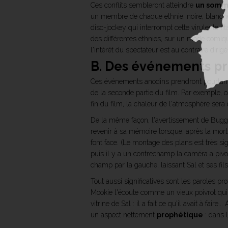
Ces conflits sembleront atteindre
un somme
un membre de chaque ethnie, noire, blanche,
disc-jockey qui interrompt cette virulente 
des différentes ethnies, sur un mode comiqu
l'intérêt du spectateur est au contraire dirig
B. Des événements p
Ces événements anodins prendront pourta
de la seconde partie du film. Par exemple, c
fin du film, la chaleur de l'atmosphère sera 
De la même façon, l'avertissement de Buggin
revenir à sa mémoire lorsque, après la mort d
font face. (Le montage des plans est très sig
puis il y a un contrechamp la caméra a pivot
champ par la gauche, laissant Sal et ses fils
Tout aussi significatives sont les paroles pro
Mookie l'écoute comme un vieux poivrot qui 
vitrine de Sal : il a fait ce qu'il avait à f
un aspect nettement
prophétique
: dans l