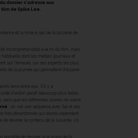
du dossier s'adresse aux
 film de Spike Lee.
iolence et la mise à sac de la pizzeria de
 fait incompréhensible à la fin du film, mais
e habituelle dont les médias (journaux et
ent sur l'émeute, sur ses aspects les plus
nts de la journée qui permettent d'éclairer
ands liens entre eux. S'il y a
l'unité d'action paraît beaucoup plus faible,
re, sans que les différentes scènes ne soient
rné
: on voit une séquence avec Sal et ses
açon très désordonnée qui donne cependant
 de deviner le contenu de la suivante, s'il
 possible de deviner, à la vision de la