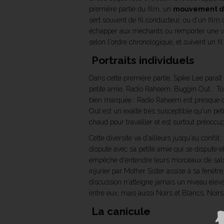
première partie du film, un
mouvement d
sert souvent de fil conducteur, ou d'un film 
échapper aux méchants ou remporter une vi
selon l'ordre chronologique, et suivent un fi
Portraits individuels
Dans cette première partie, Spike Lee paraît 
petite amie, Radio Raheem, Buggin Out... To
bien marquée : Radio Raheem est presque co
Out est un exalté très susceptible qu'un peti
chaud pour travailler et est surtout préoccup
Cette diversité va d'ailleurs jusqu'au conflit
dispute avec sa petite amie qui se dispute
empêche d'entendre leurs morceaux de salsa;
injurier par Mother Sister assise à sa fenêtr
discussion n'atteigne jamais un niveau élevé
entre eux, mais aussi Noirs et Blancs, Noirs 
La canicule