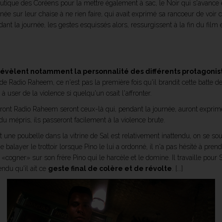
 boutique des Coréens pour la mettre également à sac, le Noir qui s'avanc
rnée sur leur chaise à ne rien faire, qui avait exprimé sa rancoeur de voir
dant la journée, les gestes esquissés alors, ressurgissent à la fin du film 
révèlent notamment la personnalité des différents protagonis
 de Radio Raheem, ce n'est pas la première fois qu'il brandit cette batte de
 à user de la violence si quelqu'un osait l'affronter.
eront Radio Raheem seront ceux-là qui, pendant la journée, auront exprim
du mépris, ils passeront facilement à la violence brute.
nt une poubelle dans la vitrine de Sal est relativement inattendu, on se 
e balayer le trottoir lorsque Pino le lui a ordonné, il n'a pas hésité à pre
à «cogner» sur son frère Pino qui le harcèle et le domine. Il travaille pour S
ndu qu'il ait ce
geste final de colère et de révolte
. [...]