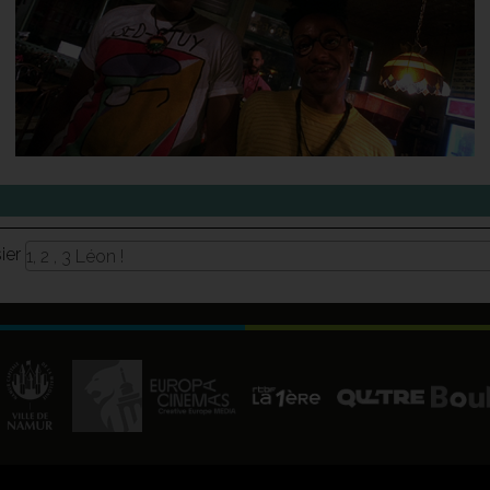
sier
1, 2 , 3 Léon !