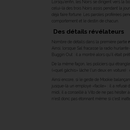
Lorsqu'enfin, les Noirs se dirigent vers la
celui-là des trois Noirs assis pendant la jou
déjà faire fortune. Les paroles proférées pen
comportement et le destin de chacun.
Des détails révélateurs
Nombre de détails dans la première partie
Ainsi, lorsque Sal fracasse la radio hurlante
Buggin Out : il a montré alors qu'il était prêt
De la même façon, les policiers qui étrangl
(«quel gâchis» lâche l'un deux en voiture) : 
Ainsi encore, si le geste de Mookie balança
jusque-là un employé «facile» : il a refusé d
midi, il a conseillé à Vito de ne pas hésiter 
n'est donc pas étonnant même si c'est inatte