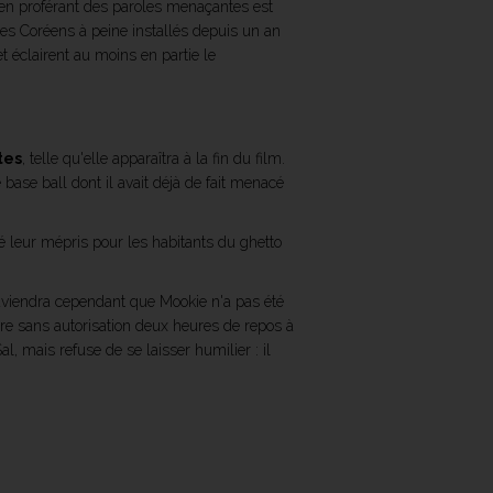
e en proférant des paroles menaçantes est
 ces Coréens à peine installés depuis un an
et éclairent au moins en partie le
tes
, telle qu'elle apparaîtra à la fin du film.
 base ball dont il avait déjà de fait menacé
é leur mépris pour les habitants du ghetto
souviendra cependant que Mookie n'a pas été
ndre sans autorisation deux heures de repos à
al, mais refuse de se laisser humilier : il