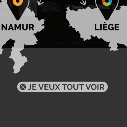
BL -
Kit presse
-
Conditions générales d'utilisation
-
Règlement concours