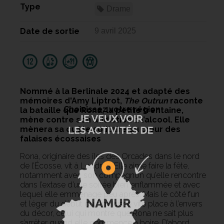
Type
Drame
Date de sortie
9 avril 2025
Nommé à la Berlinale 2024 et adapté des
mémoires d'Amy Liptrot,
The Outrun
raconte
Choisissez votre région
la bataille que Rona, la petite trentaine,
mène contre son addiction à l’alcool. Elle
mènera sa quête solitaire au cœur des
falaises écossaises
Rona, originaire des îles des Orcades dans le nord
de l’Écosse, vit à Londres. Elle aime faire la fête,
notamment avec son compagnon qu’elle rencontre
dans l’extase d’une soirée bien enflammée et avec
lequel elle emménage peu après. Mais le côté fun
et léger du début du film laisse vite place à l’envers
du décor, celui qui montre que Rona ne sait plus
s’arrêter quand elle commence à boire. D’abord