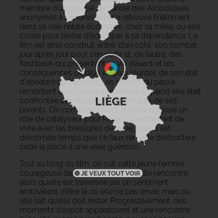
membre d’un groupe de parole des Alcooliques
anonymes à Londres, elle se retrouve finalement
dans sa ville natale écossaise, chez sa mère, où elle
s’isole pour tenter d’échapper à sa dépendance. Le
film est ainsi construit entre, d’un côté, son combat
jour après jour pour s’en sortir et, de l’autre, des
flashback qui présentent sa vie d’avant et les
conséquences de plus en plus lourdes de son état
d’ébriété trop fréquent. Les scènes du passé
remontent ainsi jusqu’à son enfance, quand elle était
confrontée aux importantes difficultés de ses
parents. On comprend alors que l’alcool joue un
rôle de catalyseur pour Rona, lui permettant de
vivre avec les blessures de la vie, mais il est
désormais temps que ce faux remède destructeur
cède la place à une vraie guérison.
Tout au long du film, on suit cette jeune femme
courageuse dans les difficultés qu’elle rencontre,
alors qu’elle est traversée par un sentiment
ambivalent d’être là où elle n’a pas envie, mais où
elle sait qu’elle doit rester. Progressivement, des
moments d’espoir apparaissent et une rencontre