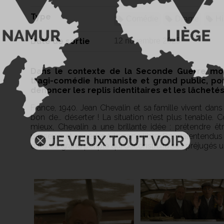
Type
Comédie
Drame
Hi
Date de sortie
12 novembre 2025
Dans le contexte de la Seconde Guerre mon
tragi-comédie humaniste et grand public, po
dénoncer les replis identitaires et les lâchet
France, 1940. Jean Chevalin et sa famille vivent dan
bon de… déserter ! La situation n’est plus tenable. 
mieux, Chevalin a une brillante idée : prétendre êtr
passeurs et accéder à la zone libre. De malentendus en
dans ce grand périple qui déconstruira ses préjugés 