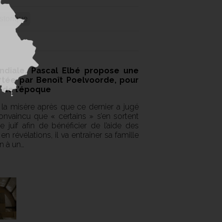
storique
diale, Pascal Elbé propose une
rtée par Benoît Poelvoorde, pour
és de l’époque
s la misère après que ce dernier a jugé
Convaincu que « certains » s’en sortent
e juif afin de bénéficier de l’aide des
 révélations, il va entraîner sa famille
un à un…