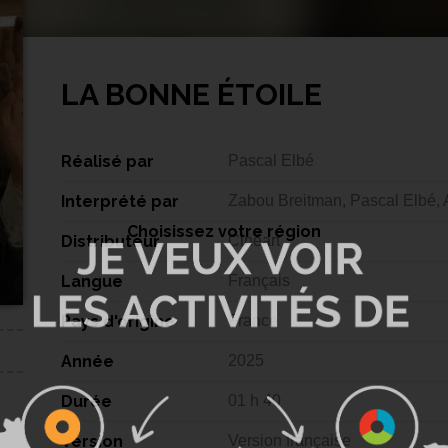
LA BONNE ÉTOILE
Réalisé par
Pascal Elbé
Interprété par
Zabou Breitman, Pascal Elbé,
Choisissez votre région
Distributeur
Cinéart
Langue
Français
Pays d'origine
France
Année
2025
Durée
01 h 40
Version
Version française