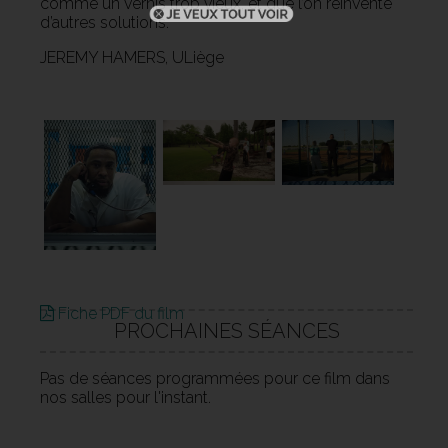
comme un vernis trop vieux, et que l’on réinvente
d’autres solutions.
JEREMY HAMERS, ULiège
Fiche PDF du film
PROCHAINES SÉANCES
Pas de séances programmées pour ce film dans
nos salles pour l'instant.