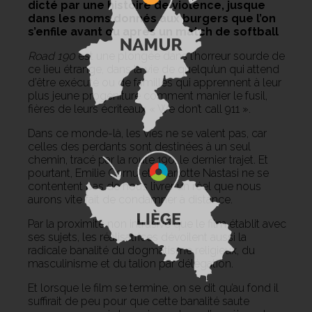
dicté par une histoire de violence, jusque
dans les noms donnés aux burgers que l’on
s’enfile avant ou après un match de softball
Road 190
est une plongée dans l’horreur sourde de
ce lieu étrange, dans la vie de quelqu’un qui attend
d’être exécuté ou de familles qui apprennent à leur
plus jeune progéniture comment manier le fusil,
fières de leurs écriteaux « We don’t call 911 ».
Dans ce monde-là, les vies ne se valent pas, car
celles des perdants sont destinées à un seul
chemin, tracé par la route 190, le dernier trajet. Et
pourtant, Emilie Cornu et Charlotte Nastasi ne se
contentent pas de nous livrer un réel que nous
aurons vite fait de condamner à distance.
Par la proximité non intrusive que le film établit avec
ses sujets, les réalisatrices dévoilent aussi la
radicale banalité du dogmatisme religieux, du
masculinisme et du talion par délégation.
Et lorsque le film se termine, on se dit qu’au fond il
suffirait de peu pour que cette banalité saute