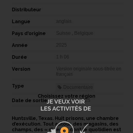
Distributeur
Langue
anglais
Pays d'origine
Suisse , Belgique
Année
2025
Durée
1 h 06
Version
Version originale sous-titrée en
français
Type
Documentaire
Choisissez votre région
Date de sortie
15 octobre 2025
Huntsville, Texas. Huit prisons, une chambre
d’exécution. Tout autour, des magasins, des
champs, des « diners » dont le quotidien est