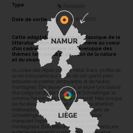
Type
Animation
Date de sortie
17 décembre 2025
Cette adaptation colorée du classique de la
littérature jeunesse nous emmène au coeur
d’un cadre enchanteur et développe des
thèmes tels que la protection de la nature
et du vivant
Au coeur des Alpes suisses, Heidi, 8 ans, profite de
sa vie insouciante aux côtés de son grand-père,
entourée de prairies verdoyantes et de hautes
montagnes. Elle sauve un jour un jeune lynx blessé
d’un piège tendu par le méchant Schnaittinger, le
nomme Pepper et le soigne en secret. Mais lorsque
les facéties du petit animal attirent une attention
indésirable, Heidi découvre que les projets de
Schnaittinger pour une scierie destructrice
menacent Pepper et tout l’écosystème
montagneux. Bien entourée, Heidi entreprend une
audacieuse expédition nocturne pour ramener