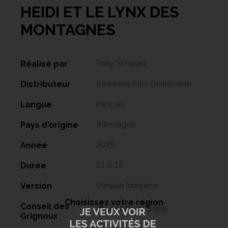
HEIDI ET LE LYNX DES
MONTAGNES
Réalisé par
Toby Schwarz
Distributeur
Kinepolis Film Distribution
Langue
français
Pays d'origine
Allemagne
Année
2025
Durée
01 h 19
Version
Version française
Choisissez votre région
Conseil des
à partir de 5 ans
Grignoux