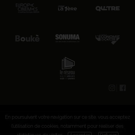
En poursuivant votre navigation sur ce site, vous acceptez
© 2026 CENTRE CULTUREL LES GRIGNOUX ASBL -
Kit presse
-
Conditions générales d'utilisation
-
Règlement
l’utilisation de cookies, notamment pour réaliser des
concours