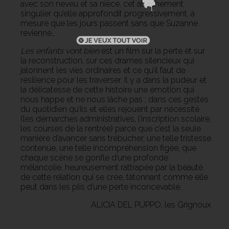
avec son neveu et sa nièce, cet attachement
singulier qu’elle approfondit progressivement, à
mesure que les jours passent sans que Suzanne
revienne…
Les enfants vont bien
est un film sur la perte et sur
la reconstruction, sur ces drames silencieux qui
jalonnent les vies ordinaires et ce qu’il faut de
résilience pour les traverser. Il y a dans la pudeur et
la délicatesse de cette histoire une émotion qui
nous happe et ne nous lâche pas ; dans ces gestes
du quotidien qu’ils et elles rejouent par nécessité
(les démarches administratives, l’inscription scolaire,
les courses de la rentrée) parce que c’est la seule
manière d’avancer sans trébucher, une telle tristesse
contenue, une telle incompréhension figée, que
chaque scène se gonfle d’une profonde
mélancolie, heureusement rattrapée par la beauté
de cette relation qui se crée, tâtonnant comme elle
peut dans les plis d’une perte inconcevable.
ALICIA DEL PUPPO, les Grignoux