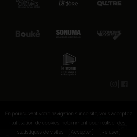
En poursuivant votre navigation sur ce site, vous acceptez
© 2026 CENTRE CULTUREL LES GRIGNOUX ASBL -
Kit presse
-
Conditions générales d'utilisation
-
Règlement
l’utilisation de cookies, notamment pour réaliser des
concours
statistiques de visites.
Accepter
Refuser