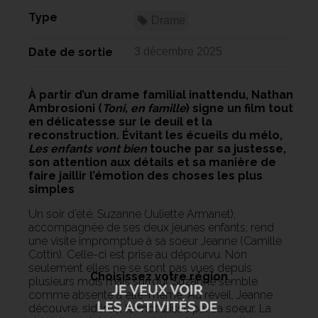
Type
Drame
Date de sortie
3 décembre 2025
À partir d’un drame familial inattendu, Nathan
Ambrosioni (
Toni, en famille
) signe un film tout
en délicatesse sur le deuil et la
reconstruction. Évitant les écueils du mélo,
Les enfants vont bien
touche par sa justesse,
son attention aux détails et sa manière de
faire jaillir l’émotion des choses les plus
simples
Un soir d’été, Suzanne (Juliette Armanet),
accompagnée de ses deux jeunes enfants, rend
une visite impromptue à sa soeur Jeanne (Camille
Cottin). Celle-ci est prise au dépourvu. Non
seulement elles ne se sont pas vues depuis
Choisissez votre région
plusieurs mois mais surtout Suzanne semble
comme absente à elle-même. Au réveil, Jeanne
découvre, sidérée, le mot laissé par sa soeur. La