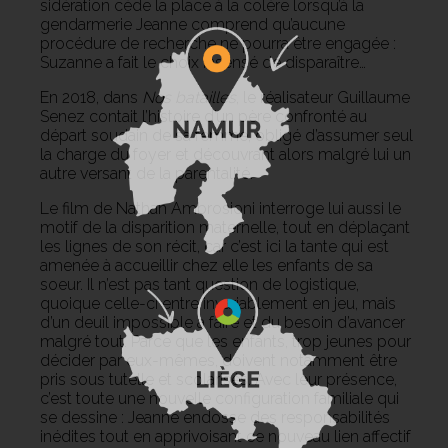
sidération cède la place à la colère lorsqu’à la
gendarmerie Jeanne comprend qu’aucune
procédure de recherche ne pourra être engagée :
Suzanne a fait le choix insensé de disparaître…
En 2018, dans
Nos batailles
, le réalisateur Guillaume
Senez contait l’histoire d’un père confronté au
départ soudain de sa femme, obligé d’assumer seul
la charge du foyer et découvrant alors malgré lui un
autre versant de la parentalité.
Le film de Nathan Ambrosioni interroge lui aussi le
motif de la disparition maternelle, tout en déplaçant
les lignes de son récit, car c’est ici la tante qui est
amenée à accueillir chez elle les enfants de sa
soeur. Il n’est pas tant question de logistique,
quoique celle-ci entre invariablement en jeu, mais
d’un deuil impossible à faire et du besoin d’avancer
malgré tout. Parce que les enfants, trop jeunes pour
décider par eux-mêmes, doivent notamment être
pris sous tutelle et scolarisés. Avec leur présence,
c’est toute une nouvelle configuration familiale qui
se dessine : Jeanne endosse des responsabilités
inédites tout en apprivoisant ce nouveau lien affectif