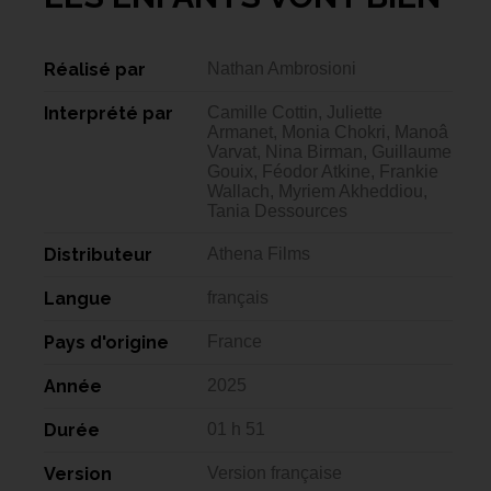
Réalisé par
Nathan Ambrosioni
Interprété par
Camille Cottin, Juliette
Armanet, Monia Chokri, Manoâ
Varvat, Nina Birman, Guillaume
Gouix, Féodor Atkine, Frankie
Wallach, Myriem Akheddiou,
Tania Dessources
Distributeur
Athena Films
Langue
français
Pays d'origine
France
Année
2025
Durée
01 h 51
Version
Version française