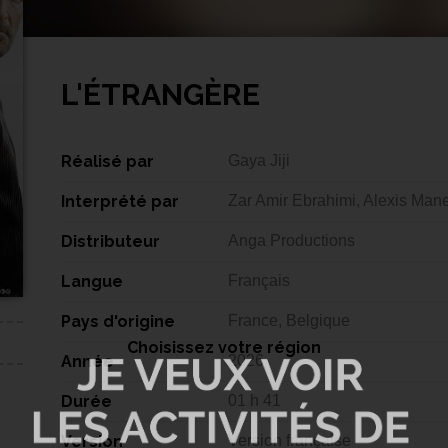
L'ÉTRANGÈRE
Réalisé par
Gaya Jiji
Interprété par
Zar Amir Ebrahimi, Alexis Ma
Distributeur
Anga Productions
Langue
Français
Pays d'origine
France, Belgique
Choisissez votre région
Année
2026
Durée
01 h 41
Version
Version française