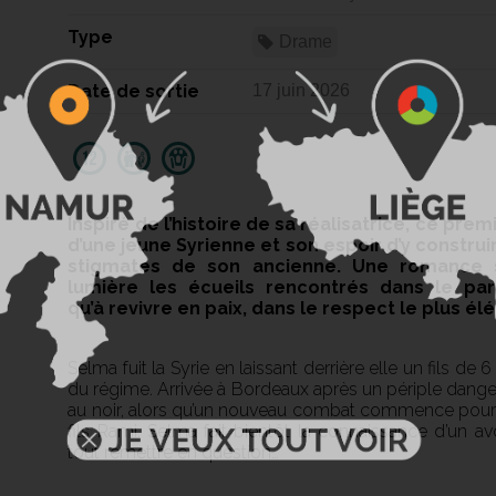
Type
Drame
Date de sortie
17 juin 2026
Inspiré de l’histoire de sa réalisatrice, ce prem
d’une jeune Syrienne et son espoir d’y construi
stigmates de son ancienne. Une romance s
lumière les écueils rencontrés dans le pa
qu’à revivre en paix, dans le respect le plus 
Selma fuit la Syrie en laissant derrière elle un fils de
du régime. Arrivée à Bordeaux après un périple danger
au noir, alors qu’un nouveau combat commence pour obt
fils Rami. Selma fait bientôt la connaissance d’un a
tout remettre en question…