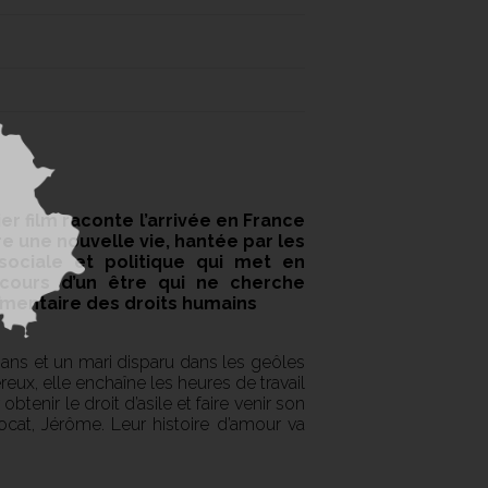
ier film raconte l’arrivée en France
re une nouvelle vie, hantée par les
ociale et politique qui met en
rcours d’un être qui ne cherche
élémentaire des droits humains
 6 ans et un mari disparu dans les geôles
eux, elle enchaîne les heures de travail
enir le droit d’asile et faire venir son
vocat, Jérôme. Leur histoire d’amour va