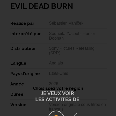
EVIL DEAD BURN
Réalisé par
Sébastien Vaniček
Interprété par
Souheila Yacoub, Hunter
Doohan
Distributeur
Sony Pictures Releasing
(SPR)
Langue
Anglais
Pays d'origine
États-Unis
Année
2026
Choisissez votre région
Durée
01 h 50
Version
Version originale sous-titrée en
français