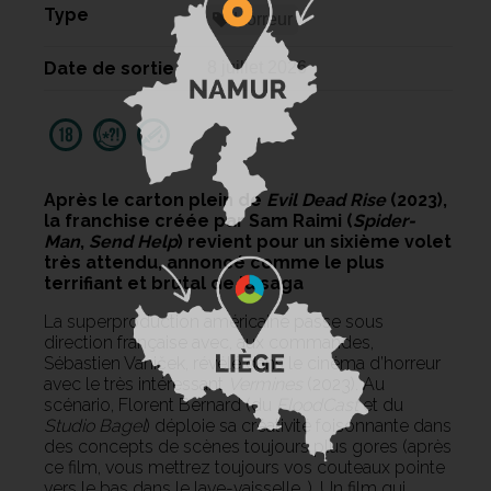
Type
Horreur
Date de sortie
8 juillet 2026
Après le carton plein de
Evil Dead Rise
(2023),
la franchise créée par Sam Raimi (
Spider-
Man
,
Send Help
) revient pour un sixième volet
très attendu, annoncé comme le plus
terrifiant et brutal de la saga
La superproduction américaine passe sous
direction française avec, aux commandes,
Sébastien Vaniček, révélé dans le cinéma d’horreur
avec le très intéressant
Vermines
(2023). Au
scénario, Florent Bernard (du
FloodCast
et du
Studio Bagel
) déploie sa créativité foisonnante dans
des concepts de scènes toujours plus gores (après
ce film, vous mettrez toujours vos couteaux pointe
vers le bas dans le lave-vaisselle…). Un film qui