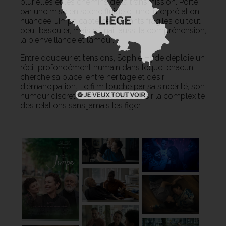
plurielles et les chemins de la transmission. Porté
par une mise en scène fluide et une interprétation
nuancée, Jimpa capte ces instants fragiles où tout
peut basculer, mais où naît aussi la compréhension,
la bienveillance et l’amour.
Entre douceur et tensions, Sophie Hyde déploie un
récit profondément humain dans lequel chacun
cherche sa place, entre héritage et désir
d’émancipation. Le film touche par sa sincérité, son
humour discret et sa capacité à saisir la complexité
des relations sans jamais les figer.