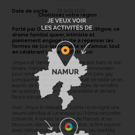
Date de sortie
26 août 2026
Choisissez votre région
Porté par Olivia Colman et John Lithgow, ce
drame familial queer, intimiste et
pleinement engagé invite à repenser les
formes de (co-)parentalité et d’amour, tout
en célébrant la liberté d’être soi
Jimpa
suit Hannah et son·sa jeune ado trans et non
binaire, Frances, lors d’un voyage à Amsterdam
pour rendre visite à Jimpa, son grand-père gay.
Lorsque Frances exprime le souhait de rester un an
auprès de lui, Hannah se voit obligée de remettre
en question sa vision de la parentalité et de faire
face à son passé.
Avec
Jimpa
, la réalisatrice Sophie Hyde signe une
œuvre sensible et lumineuse où l’intime rencontre
l’universel. À travers le regard de Frances et les
blessures silencieuses des adultes, le film explore
avec délicatesse les liens familiaux, les identités