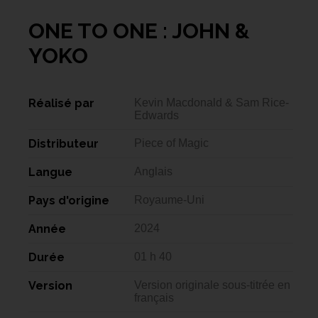
ONE TO ONE : JOHN &
YOKO
Réalisé par
Kevin Macdonald & Sam Rice-
Edwards
Distributeur
Piece of Magic
Langue
Anglais
Pays d'origine
Royaume-Uni
Année
2024
Durée
01 h 40
Version
Version originale sous-titrée en
français