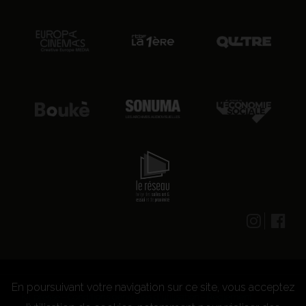
En poursuivant votre navigation sur ce site, vous acceptez
© 2026 CENTRE CULTUREL LES GRIGNOUX ASBL -
Kit presse
-
Conditions générales d'utilisation
-
Règlement