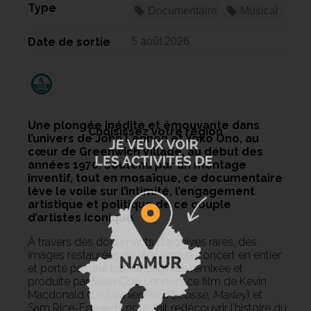
Type
Documentaire
Musical
Date de sortie
5 août 2026
Une plongée inédite et émouvante dans
Choisissez votre région
l’univers de John Lennon et Yoko Ono, au
cœur de Greenwich Village, au début des
années 1970. Soutenu par un montage
inventif, tout en mosaïque, ce documentaire
lève le voile sur l’intimité, l’engagement
artistique et politique de ce couple
d’artistes iconique
À travers des documents d’archives rares, des
images restaurées de leur unique concert en entier
et porté par une bande originale remixée et
produite par Sean Ono Lennon, ce film de Kevin
Macdonald (
Le Dernier Roi d’Écosse
,
Marley
) et
Sam Rice-Edwards nous fait redécouvrir l’histoire du