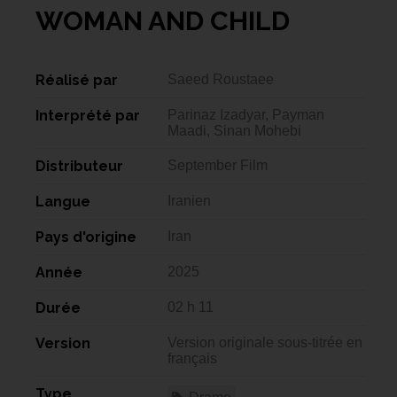
WOMAN AND CHILD
Réalisé par
Saeed Roustaee
Interprété par
Parinaz Izadyar, Payman
Maadi, Sinan Mohebi
Distributeur
September Film
Langue
Iranien
Pays d'origine
Iran
Année
2025
Durée
02 h 11
Version
Version originale sous-titrée en
français
Type