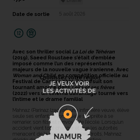
Drame
Date de sortie
5 août 2026
Avec son thriller social
La Loi de Téhéran
(2019), Saeed Roustaee s’était d’emblée
imposé comme l’un des représentants
majeurs de la nouvelle vague iranienne. Avec
Woman and Child
, en compétition officielle au
Choisissez votre région
Festival de Cannes 2025, il poursuit son
tournant amorcé dans
Leila et ses frères
(2022) vers un cinéma davantage tourné vers
l’intime et le drame familial
Mahnaz (Parinaz Izadyar), une infirmière veuve, élève
seule ses enfants. Alors qu’elle s’apprête à se
remarier, son fils est renvoyé de l’école. Lorsqu’un
accident vient tout changer et que les autorités
menacent de la dépouiller de ses droits, Mahnaz
décide de se battre pour obtenir justice.