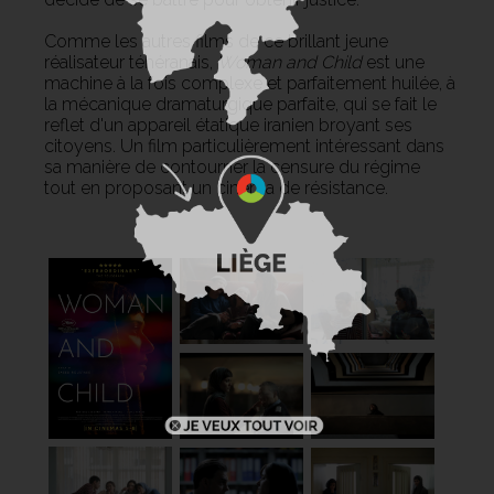
Comme les autres films de ce brillant jeune
réalisateur téhéranais,
Woman and Child
est une
machine à la fois complexe et parfaitement huilée, à
la mécanique dramaturgique parfaite, qui se fait le
reflet d'un appareil étatique iranien broyant ses
citoyens. Un film particulièrement intéressant dans
sa manière de contourner la censure du régime
tout en proposant un cinéma de résistance.