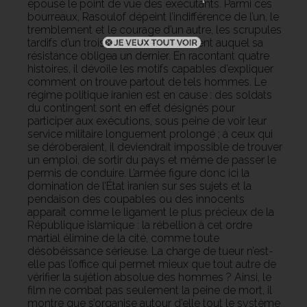
épousé le point de vue des exécutants. Parmi ces
bourreaux, Rasoulof dépeint l’indifférence de l’un, le
tremblement et le courage d’un autre, les scrupules
tardifs d’un troisième, le renoncement auquel sa
résistance obligea un dernier. En racontant quatre
histoires, il dévoile les motifs capables d’expliquer
comment on trouve partout de tels hommes. Le
régime politique iranien est en cause : des soldats
du contingent sont en effet désignés pour
participer aux exécutions, sous peine de voir leur
service militaire longuement prolongé ; à ceux qui
se déroberaient, il deviendrait impossible de trouver
un emploi, de sortir du pays et même de passer le
permis de conduire. L’armée figure donc ici la
domination de l’État iranien sur ses sujets et la
pendaison des coupables ou des innocents
apparaît comme le ligament le plus précieux de la
République islamique : la rébellion à cet ordre
martial élimine de la cité, comme toute
désobéissance sérieuse. La charge de tueur n’est-
elle pas l’office qui permet mieux que tout autre de
vérifier la sujétion absolue des hommes ? Ainsi, le
film ne combat pas seulement la peine de mort, il
montre que s’organise autour d’elle tout le système