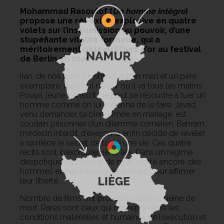
Mohammad Rasoulof (
Un homme intègre
)
propose une réflexion explosive en quatre
volets sur l’insoumission au pouvoir, d’une
stupéfiante vitalité formelle, qui a
méritoirement obtenu l’Ours d’or au festival
de Berlin en 2020
Iran, de nos jours. Heshmat est un mari et un père
exemplaire, mais nul ne sait où il va tous les matins.
Pouya, jeune conscrit, ne peut se résoudre à tuer un
homme comme on lui ordonne de le faire. Javad,
venu demander sa bien-aimée en mariage, est
soudain prisonnier d’un dilemme cornélien. Bahram,
médecin interdit d’exercer, a enfin décidé de révéler
à sa nièce le secret de toute une vie. Ces quatre
récits sont inexorablemenft liés. Dans un régime
despotique où la peine de mort existe encore, des
hommes et des femmes se battent pour affirmer
leur liberté.
Nombre de films ont protesté contre la peine de
mort. Rares sont ceux qui ont représenté les
conditions matérielles et humaines de l’exécution et