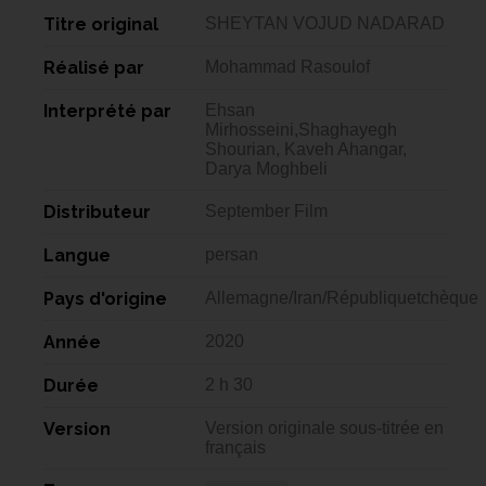
Titre original
SHEYTAN VOJUD NADARAD
Réalisé par
Mohammad Rasoulof
Interprété par
Ehsan
Mirhosseini,Shaghayegh
Shourian, Kaveh Ahangar,
Darya Moghbeli
Distributeur
September Film
Langue
persan
Pays d'origine
Allemagne/Iran/Républiquetchèque
Année
2020
Durée
2 h 30
Version
Version originale sous-titrée en
français