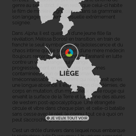
genre au sens strict, il n’en reste que celui-ci habite
le film de manière significative, dans sa grammaire,
son langage, son identité visuelle extrêmement
soignée.
Dans
Alpha
, il est question d’une jeune fille (la
révélation, Mélissa Boros) en transition, en train de
franchir le seuil symbolique de l’adolescence et du
chaos intime qu’elle suppose ; d’une mère médecin
(toujours remarquable Golshifteh Farahani) en lutte
contre un virus étrange qui change
progressivement en marbre les personnes
contaminées ; d’un oncle toxicomane
(méconnaissable Tahar Rahim) qui réapparaît après
une longue absence. Il est question d’épidémies, de
corps en mutation, d’un mystérieux sable rouge qui
envahit la surface de la Terre et lui donne des allures
de western post-apocalyptique. Une étrangeté
circule et vibre dans chaque plan, et celle-ci bataille
sans cesse avec le réel, le connu, tout ce à quoi on
peut s’accrocher pour faire sens.
C’est un drôle d’univers dans lequel nous embarque