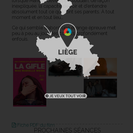
lorsque Marielle développe soudain, de façon
inexpliquée, la capacité de voir et d’entendre
absolument tout ce que font ses parents. À tout
moment et en tout lieu…
Ce qui semble d’abord une étrange épreuve met
peu à peu au jour des conflits profondément
enfouis.
Fiche PDF du film
PROCHAINES SÉANCES