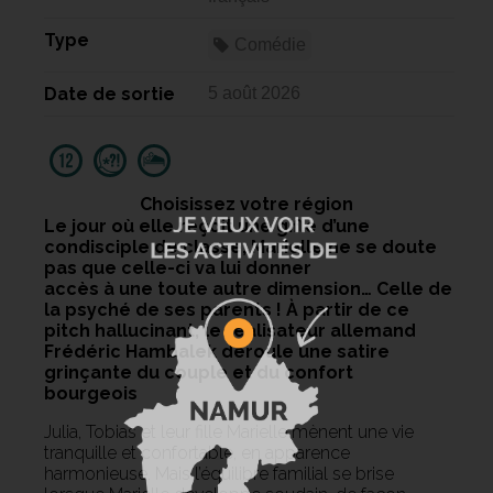
Type
Comédie
Date de sortie
5 août 2026
Choisissez votre région
Le jour où elle reçoit une gifle d’une
condisciple de classe, Marielle ne se doute
pas que celle-ci va lui donner
accès à une toute autre dimension… Celle de
la psyché de ses parents ! À partir de ce
pitch hallucinant, le réalisateur allemand
Frédéric Hambalek déroule une satire
grinçante du couple et du confort
bourgeois
Julia, Tobias et leur fille Marielle mènent une vie
tranquille et confortable, en apparence
harmonieuse. Mais l’équilibre familial se brise