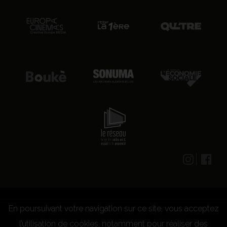
18:00
mar. 18 août 2026
En poursuivant votre navigation sur ce site, vous acceptez
© 2026 CENTRE CULTUREL LES GRIGNOUX ASBL -
Kit presse
-
Conditions générales d'utilisation
-
Règlement
l’utilisation de cookies, notamment pour réaliser des
concours