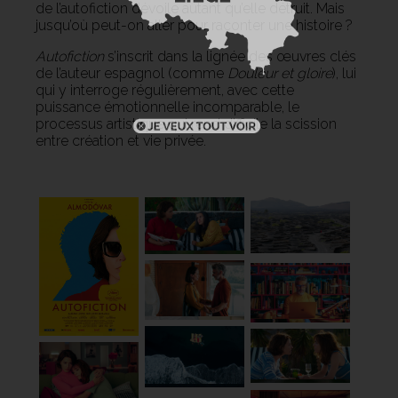
de l’autofiction dévoile autant qu’elle détruit. Mais
jusqu’où peut-on aller pour raconter une histoire ?
Autofiction
s’inscrit dans la lignée des œuvres clés
de l’auteur espagnol (comme
Douleur et gloire
), lui
qui y interroge régulièrement, avec cette
puissance émotionnelle incomparable, le
processus artistique qui rend difficile la scission
entre création et vie privée.