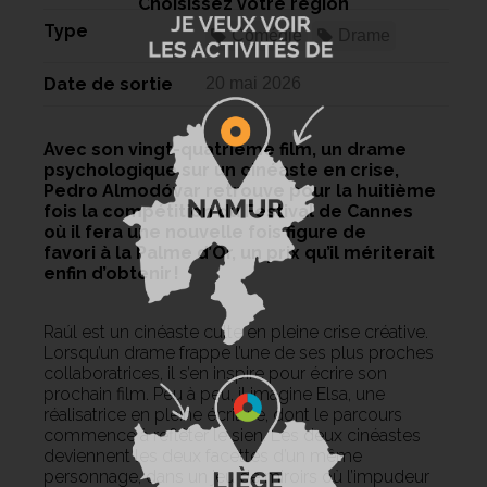
Choisissez votre région
Type
Comédie
Drame
Date de sortie
20 mai 2026
Avec son vingt-quatrième film, un drame
psychologique sur un cinéaste en crise,
Pedro Almodóvar retrouve pour la huitième
fois la compétition du Festival de Cannes
où il fera une nouvelle fois figure de
favori à la Palme d’Or, un prix qu’il mériterait
enfin d’obtenir !
Raúl est un cinéaste culte en pleine crise créative.
Lorsqu’un drame frappe l’une de ses plus proches
collaboratrices, il s’en inspire pour écrire son
prochain film. Peu à peu, il imagine Elsa, une
réalisatrice en pleine écriture, dont le parcours
commence à refléter le sien. Les deux cinéastes
deviennent les deux facettes d’un même
personnage, dans un jeu de miroirs où l’impudeur