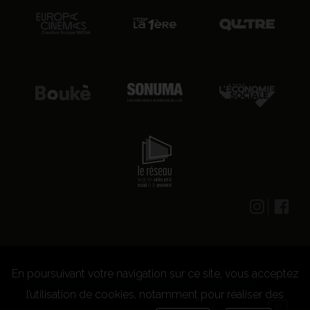
En poursuivant votre navigation sur ce site, vous acceptez
© 2026 CENTRE CULTUREL LES GRIGNOUX ASBL -
Kit presse
-
Conditions générales d'utilisation
-
Règlement
l’utilisation de cookies, notamment pour réaliser des
concours