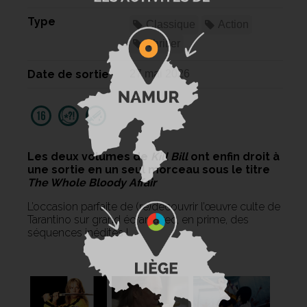
Type
Classique
Action
Thriller
Date de sortie
27 mai 2026
Les deux volumes de
Kill Bill
ont enfin droit à
une sortie en un seul morceau sous le titre
The Whole Bloody Affair
L’occasion parfaite de (re)découvrir l’œuvre culte de
Tarantino sur grand écran avec, en prime, des
séquences inédites !