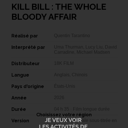
KILL BILL : THE WHOLE
BLOODY AFFAIR
Réalisé par
Quentin Tarantino
Interprété par
Uma Thurman, Lucy Liu, David
Carradine, Michael Madsen
Distributeur
18K FILM
Langue
Anglais, Chinois
Pays d'origine
États-Unis
Année
2026
Durée
04 h 35 · Film longue durée
Choisissez votre région
Version
Version originale sous-titrée en
français