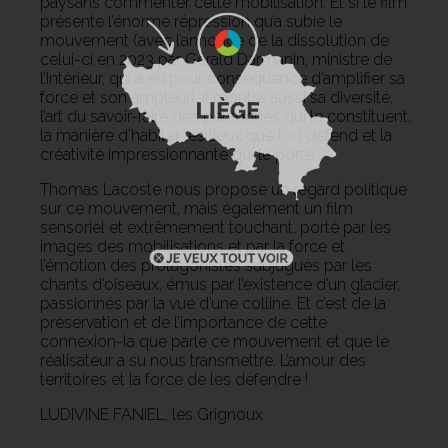
paysans commenter cette mobilisation. Et si le film
présente l’énorme répression qu’a subie le
mouvement (avec l’annonce de la dissolution de
celui-ci en 2023 par Gérald Darmanin, ministre de
l’Intérieur, qui a eu pour conséquence d’amplifier sa
force et son ampleur), il montre aussi sa diversité,
l’art du savoir-faire des personnes qui le constituent,
la manière d’habiter les lieux que l’on défend et la
créativité impressionnante qui le porte.
Thomas Lacoste nous propose un regard politique
sur ce mouvement, mais également un film
sensoriel et extrêmement touchant, porté par les
images des mobilisations et par la force et
l’émotion des protagonistes subjugués par les
chants d’oiseaux, émus par l’existence d’un glacier,
passionnés par la vue d’une colline. Et c’est de la
préservation et de l’importance de cette
connexion-là que parle ce mouvement et que le
réalisateur a su nous transmettre. L’amour des
territoires et la force de les défendre !
LUDIVINE FANIEL, les Grignoux