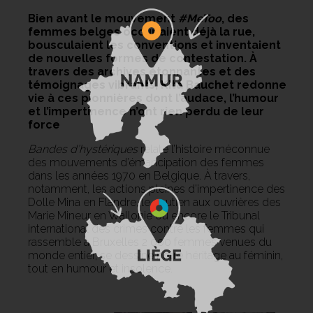
Bien avant le mouvement
#MeToo
, des
femmes belges occupaient déjà la rue,
bousculaient les conventions et inventaient
de nouvelles formes de contestation. À
travers des archives étonnantes et des
témoignages vibrants, Kita Bauchet redonne
vie à ces pionnières dont l’audace, l’humour
et l’impertinence n’ont rien perdu de leur
force
Bandes d’hystériques
relate l’histoire méconnue
des mouvements d’émancipation des femmes
dans les années 1970 en Belgique. À travers,
notamment, les actions pleines d’impertinence des
Dolle Mina en Flandre, le soutien aux ouvrières des
Marie Mineur en Wallonie ou encore le Tribunal
international des crimes contre les femmes qui
rassemble à Bruxelles 2 000 femmes venues du
monde entier, se dessine notre héritage au féminin,
tout en humour et insolence.