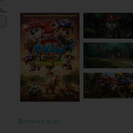
15
00
00
00
45
00
15
15
45
00
30
Fiche PDF du film
00