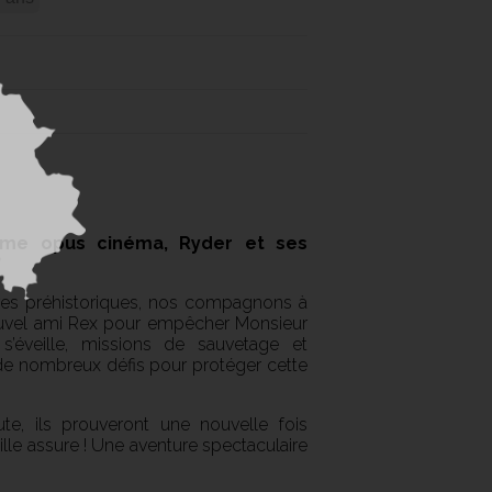
ième opus cinéma, Ryder et ses
res préhistoriques, nos compagnons à
nouvel ami Rex pour empêcher Monsieur
s’éveille, missions de sauvetage et
de nombreux défis pour protéger cette
te, ils prouveront une nouvelle fois
ille assure ! Une aventure spectaculaire