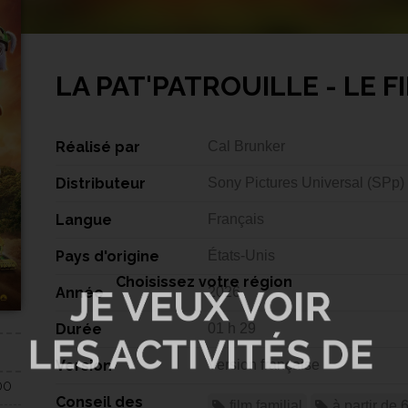
LA PAT'PATROUILLE - LE F
Réalisé par
Cal Brunker
Distributeur
Sony Pictures Universal (SPp)
Langue
Français
Pays d'origine
États-Unis
Choisissez votre région
Année
2026
Durée
01 h 29
Version
Version française
00
Conseil des
film familial
à partir de 