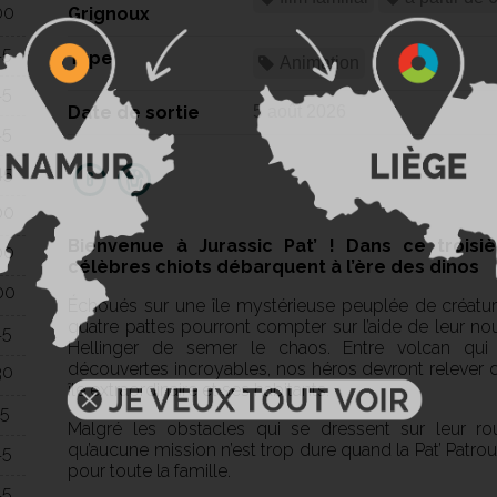
00
Grignoux
45
Type
Animation
45
Date de sortie
5 août 2026
45
45
00
Bienvenue à Jurassic Pat’ ! Dans ce trois
00
célèbres chiots débarquent à l’ère des dinos
00
Échoués sur une île mystérieuse peuplée de créatu
quatre pattes pourront compter sur l’aide de leur 
45
Hellinger de semer le chaos. Entre volcan qui 
découvertes incroyables, nos héros devront relever 
30
île extraordinaire et ses habitants.
15
Malgré les obstacles qui se dressent sur leur rou
qu’aucune mission n’est trop dure quand la Pat’ Patrou
45
pour toute la famille.
45