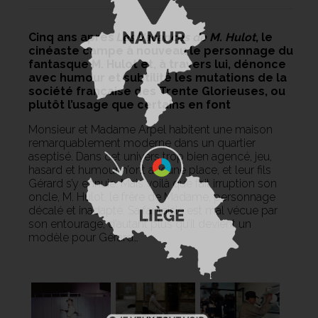
Cinq ans après
Les Vacances de M. Hulot
, le
cinéaste campe à nouveau le personnage du
fantasque M. Hulot et, à travers lui, dénonce
avec humour et subtilité les mutations de la
société française des Trente Glorieuses, ou
plutôt l’usage que certains en font
Monsieur et Madame Arpel habitent une maison
remarquablement moderne dans un quartier
aseptisé. Dans cet univers trop bien agencé, jeu,
hasard et humour n’ont aucune place, et leur fils
Gérard s’y ennuie. Mais voilà que fait irruption son
oncle, M. Hulot, le frère de Madame, personnage
décalé et inadapté. Sa fantaisie est mal vécue par
son entourage, d’autant plus qu’il devient un
modèle pour Gérard…