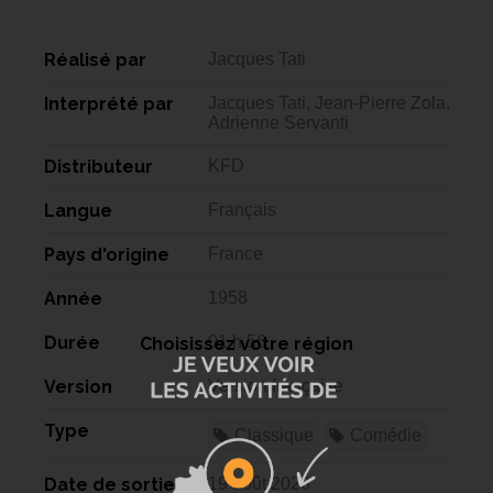
Réalisé par
Jacques Tati
Interprété par
Jacques Tati, Jean-Pierre Zola,
Adrienne Servanti
Distributeur
KFD
Langue
Français
Pays d'origine
France
Année
1958
Durée
01 h 56
Choisissez votre région
Version
Version française
Type
Classique
Comédie
Date de sortie
19 août 2026