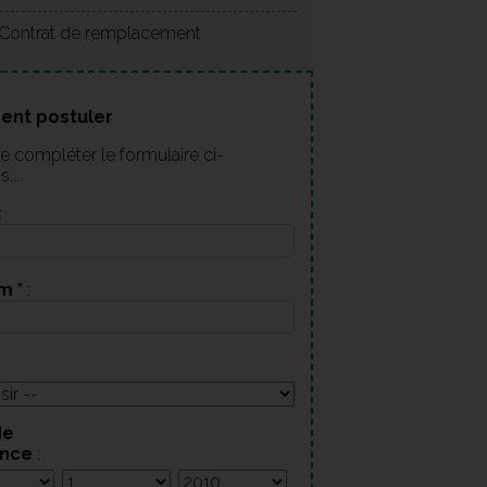
Contrat de remplacement
nt postuler
e compléter le formulaire ci-
...
:
om
*
:
de
ance
: