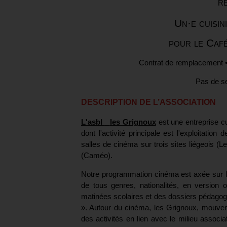
r
Un·e cuisin
pour le Caf
Contrat de remplacement 
Pas de s
DESCRIPTION DE L’ASSOCIATION
L'asbl
les Grignoux
est une
entreprise
c
dont l'activité
principale est l'exploitation
salles de cinéma
sur trois sites liégeois (
(Caméo).
Notre programmation cinéma est axée sur la
de tous genres, nationalités, en version o
matinées scolaires et des dossiers pédagogi
». Autour du cinéma, les Grignoux, mouve
des activités en lien avec le milieu associ