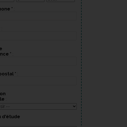
hone
*
:
*
:
e
ence
*
:
postal
*
:
ion
lle
:
 d'étude