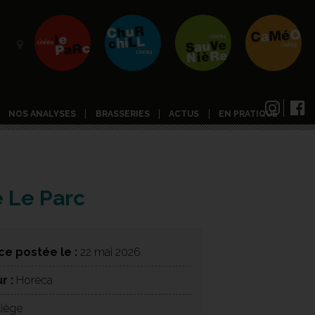
NOS ANALYSES
BRASSERIES
ACTUS
EN PRATIQUE
é Le Parc
e postée le :
22 mai 2026
r :
Horeca
iège