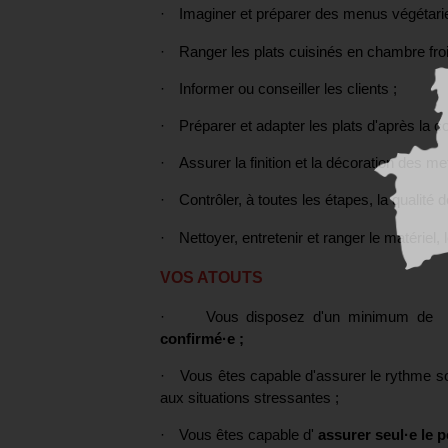
·
Imaginer et préparer des menus végétari
·
Ranger les plats cuisinés en chambre froi
·
Informer ou conseiller les clients ;
·
Préparer et adapter les plats d'après la
·
Assurer la finition et la décoration des me
·
Contrôler, à toutes les étapes, la qualité d
·
Nettoyer, entretenir et ranger le matériel,
VOS ATOUTS
·
Vous disposez d'un minimum d
confirmé·e ;
·
Vous êtes capable d'assurer le rythme s
aux situations stressantes ;
·
Vous êtes capable d'
assurer seul·e le p