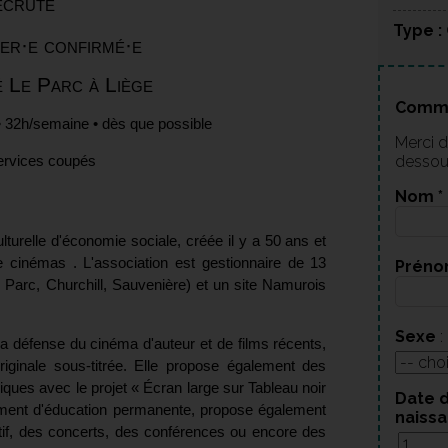
ecrute
Type :
ier·e confirmé·e
é Le Parc à Liège
Comme
• 32h/semaine
•
dès que possible
Merci d
dessous
ervices coupés
Nom
*
ulturelle
d'économie
sociale, créée il y a 50 ans et
 de cinémas
. L'association est gestionnaire de
13
Prén
Le Parc, Churchill, Sauvenière) et un site Namurois
Sexe
:
 défense du cinéma d'auteur et de films récents,
riginale sous-titrée. Elle propose également des
ques avec le projet « Écran large sur Tableau noir
Date 
ment d'éducation permanente, propose également
naiss
atif, des concerts, des conférences ou encore des