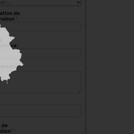
ation de
mation
*
:
s
érience
:
entaire
:
 de
ation
*
: