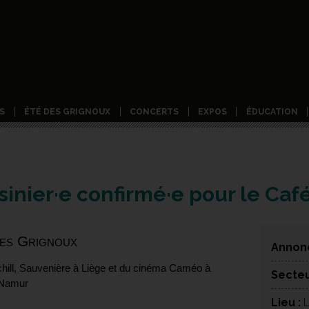
S
ÉTÉ DES GRIGNOUX
CONCERTS
EXPOS
ÉDUCATION
sinier·e confirmé·e pour le Caf
Les Grignoux
Annonc
hill, Sauvenière à Liège
et du cinéma Caméo à
Secteu
Namur
Lieu :
L