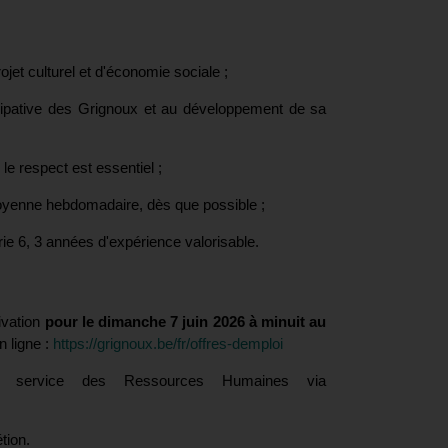
jet culturel et d'économie sociale ;
cipative des Grignoux et au développement de sa
le respect est essentiel ;
yenne hebdomadaire, dès que possible ;
ie 6, 3 années d'expérience valorisable.
ivation
pour le dimanche 7 juin 2026 à minuit au
n ligne :
https://grignoux.be/fr/offres-demploi
le service des Ressources Humaines via
tion.