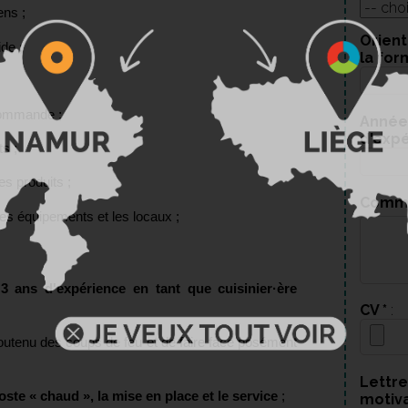
ens ;
Orient
de ;
la for
 commande ;
Année
d'exp
ts ;
es produits ;
Comm
 les équipements et les locaux ;
e
3 ans d'expérience en tant que cuisinier·ère
CV
*
:
outenu des coups de feu et de faire face posément
Lettre
oste « chaud », la mise en place et le service
;
motiv