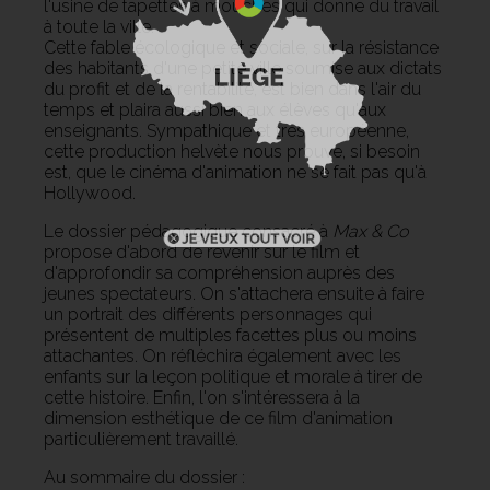
l'usine de tapettes à mouches qui donne du travail
à toute la ville.
Cette fable écologique et sociale, sur la résistance
des habitants d'une petite ville soumise aux dictats
du profit et de la rentabilité, est bien dans l'air du
temps et plaira aussi bien aux élèves qu'aux
enseignants. Sympathique et très européenne,
cette production helvète nous prouve, si besoin
est, que le cinéma d'animation ne se fait pas qu'à
Hollywood.
Le dossier pédagogique consacré à
Max & Co
propose d'abord de revenir sur le film et
d'approfondir sa compréhension auprès des
jeunes spectateurs. On s'attachera ensuite à faire
un portrait des différents personnages qui
présentent de multiples facettes plus ou moins
attachantes. On réfléchira également avec les
enfants sur la leçon politique et morale à tirer de
cette histoire. Enfin, l'on s'intéressera à la
dimension esthétique de ce film d'animation
particulièrement travaillé.
Au sommaire du dossier :