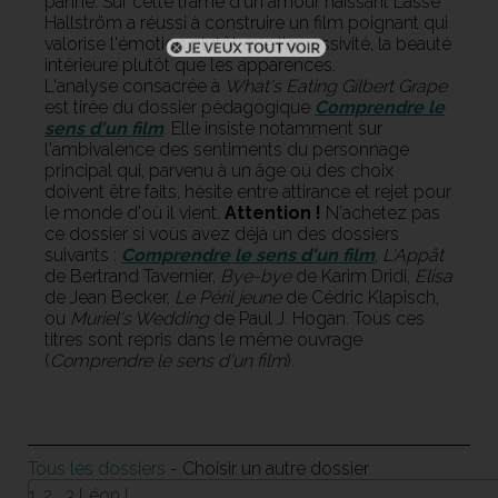
panne. Sur cette trame d'un amour naissant Lasse
Hallström a réussi à construire un film poignant qui
valorise l'émotion plutôt que l'agressivité, la beauté
intérieure plutôt que les apparences.
L'analyse consacrée à
What's Eating Gilbert Grape
est tirée du dossier pédagogique
Comprendre le
sens d'un film
. Elle insiste notamment sur
l'ambivalence des sentiments du personnage
principal qui, parvenu à un âge où des choix
doivent être faits, hésite entre attirance et rejet pour
le monde d'où il vient.
Attention !
N'achetez pas
ce dossier si vous avez déjà un des dossiers
suivants :
Comprendre le sens d'un film
,
L'Appât
de Bertrand Tavernier,
Bye-bye
de Karim Dridi,
Elisa
de Jean Becker,
Le Péril jeune
de Cédric Klapisch,
ou
Muriel's Wedding
de Paul J. Hogan. Tous ces
titres sont repris dans le même ouvrage
(
Comprendre le sens d'un film
).
Tous les dossiers
- Choisir un autre dossier
1, 2 , 3 Léon !