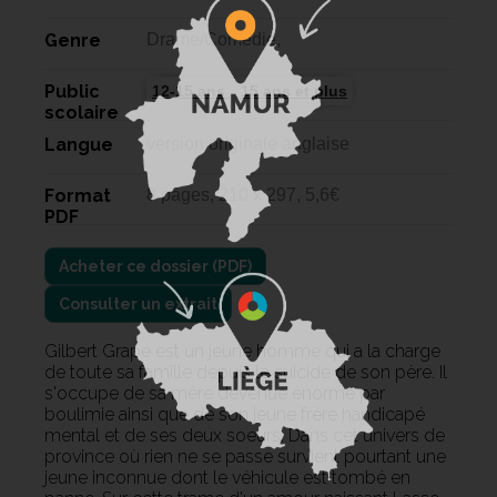
Genre
Drame/Comédie,
Public
12-15 ans
15 ans et plus
scolaire
Langue
version originale anglaise
Format
8 pages, 210 x 297, 5,6€
PDF
Consulter un extrait
Gilbert Grape est un jeune homme qui a la charge
de toute sa famille depuis le suicide de son père. Il
s'occupe de sa mère devenue énorme par
boulimie ainsi que de son jeune frère handicapé
mental et de ses deux soeurs. Dans cet univers de
province où rien ne se passe survient pourtant une
jeune inconnue dont le véhicule est tombé en