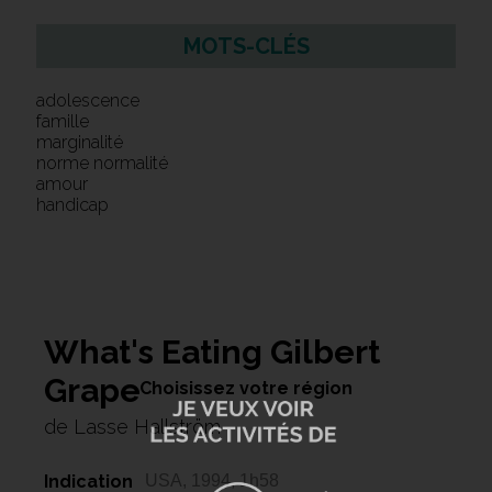
MOTS-CLÉS
adolescence
famille
marginalité
norme normalité
amour
handicap
What's Eating Gilbert
Grape
Choisissez votre région
de Lasse Hallström
Indication
USA, 1994, 1h58