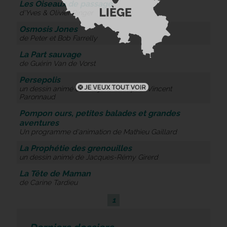
Les Oiseaux de passage
d'Yves & Olivier Ringer
Osmosis Jones
de Peter et Bob Farrelly
La Part sauvage
de Guérin Van de Vorst
Persepolis
un dessin animé de Marjane Satrapi et Vincent
Paronnaud
Pompon ours, petites balades et grandes
aventures
Un programme d'animation de Mathieu Gaillard
La Prophétie des grenouilles
un dessin animé de Jacques-Rémy Girerd
La Tête de Maman
de Carine Tardieu
1