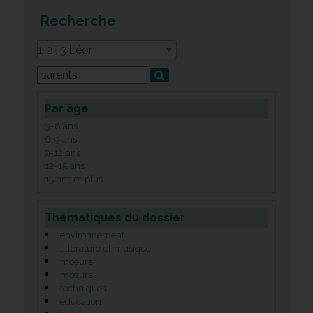
Recherche
1, 2 , 3 Léon !
Par âge
3-6 ans
6-9 ans
9-12 ans
12-15 ans
15 ans et plus
Thématiques du dossier
environnement
littérature et musique
moeurs
mœurs
techniques
éducation