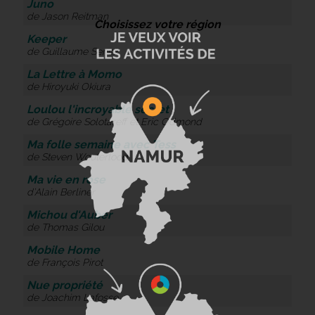
Juno
de Jason Reitman
Choisissez votre région
Keeper
de Guillaume Senez
La Lettre à Momo
de Hiroyuki Okiura
Loulou l'incroyable secret
de Grégoire Solotareff et Eric Odmond
Ma folle semaine avec Tess
de Steven Wouterlood
Ma vie en rose
d’Alain Berliner
Michou d'Auber
de Thomas Gilou
Mobile Home
de François Pirot
Nue propriété
de Joachim Lafosse