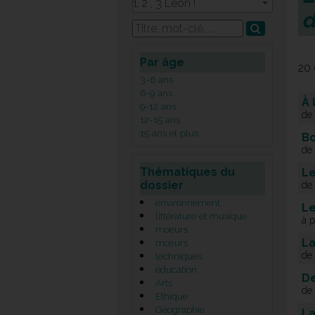
1, 2 , 3 Léon !
d
Par âge
20 
3-6 ans
6-9 ans
À 
9-12 ans
de
12-15 ans
15 ans et plus
Bo
de
Thématiques du
Le
dossier
de
environnement
Le
littérature et musique
à 
moeurs
La
mœurs
de
techniques
éducation
D
Arts
de
Ethique
Géographie
La