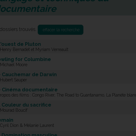
ocumentaire
dossiers trouvés.
effacer la recherche
l'ouest de Pluton
 Henry Bernadet et Myriam Verreault
wling for Columbine
 Michael Moore
 Cauchemar de Darwin
 Hubert Sauper
 Cinéma documentaire
propos des films : Congo River, The Road to Guantanamo, La Planète blan
 Couleur du sacrifice
 Mourad Boucif
emain
 Cyril Dion & Mélanie Laurent
 Domination masculine