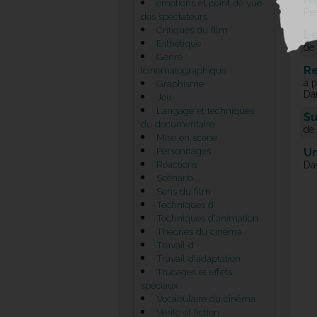
émotions et point de vue
Pie
des spectateurs
Critiques du film
Le
Esthétique
de
Genre
R
(cinématographique
à p
Graphisme
Da
Jeu
Langage et techniques
Su
du documentaire
de
Mise en scène
Personnages
Un
Réactions
Da
Scénario
Sens du film
Techniques d
Techniques d'animation
Théories du cinéma
Travail d
Travail d'adaptation
Trucages et effets
spéciaux
Vocabulaire du cinéma
Vérité et fiction