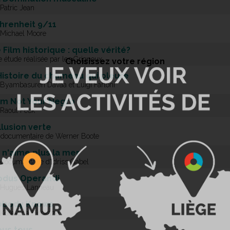
Patric Jean
hrenheit 9/11
 Michael Moore
 Film historique : quelle vérité?
 étude réalisée par les Grignoux
Choisissez votre région
Histoire du chameau qui pleure
 Byambasuren Davaa et Luigi Farloni
Am Not Your Negro
 Raoul Peck
Illusion verte
 documentaire de Werner Boote
 n'aime plus la mer
 documentaire d'Idriss Gabel
odus Operandi
 Hugues Lanneau
obody Knows
 Kore-Eda Hirokazu
us tous