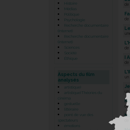
Histoire
de 
Médias
Fa
Politique
de
Psychologie
Recherche documentaire
Le
(Internet)
une
Recherche documentaire
(internet)
L'
Sciences
de
Société
I 
Éthique
de
L'
Aspects du film
un
analysés
Je
artistique)
un
artistique)Théories du
cinéma
M
gestuelle
de
littéraire
point de vue des
N
spectateurs
de
émotions
No