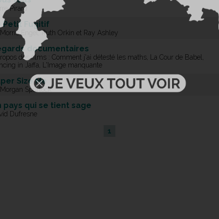
rre Pirard
 Petit Fugitif
 Morris Engel, Ruth Orkin et Ray Ashley
egards documentaires
ropos des films : Comment j'ai détesté les maths, La Cour de Babel,
ncing in Jaffa, L'Image manquante
per Size Me
 Morgan Spurlock
 pays qui se tient sage
vid Dufresne
1